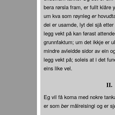
bera rørsla fram, er fullt klår
um kva som røynleg
er
hovudta
dei er usamde, lyt dei sjå ette
legg vekt på kan førast attende 
grunnfaktum; um det ikkje er ul
mindre avleidde sidor av ein 
legg vekt på; soleis at i det f
eins like vel.
II.
Eg vil få koma med nokre tank
er som
ber
målreisingi og er sj