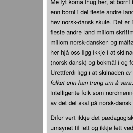
Me lyt koma ihug her, at borni 
enn borni i dei fleste andre la
hev norsk-dansk skule. Det er i 
fleste andre land millom skrift
millom norsk-dansken og målføri
her hjå oss ligg ikkje i at skil
(norsk-dansk) og bokmål i og fo
Urettferdi ligg i at skilnaden
er
folket enn han treng um å vera
intelligente folk som nordmen
av det dei skal på norsk-dansk
Difor vert ikkje det pædagogi
umsynet til lett og ikkje lett ve