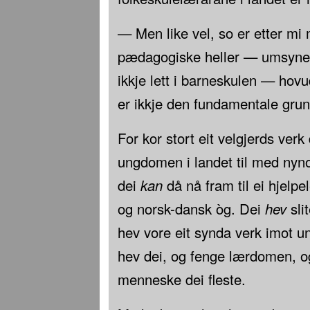
— Men like vel, so er etter mi 
pædagogiske heller — umsynet t
ikkje lett i barneskulen — hovu
er ikkje den fundamentale grun
For kor stort eit velgjerds verk
ungdomen i landet til med nynor
dei
kan
då nå fram til ei hjelp
og norsk-dansk òg. Dei
hev
sli
hev vore eit synda verk imot 
hev dei, og fenge lærdomen, o
menneske dei fleste.