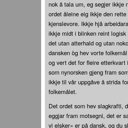
nok å tala um, eg segjer ikkje
ordet åleine eig ikkje den rette 
kjenslevore. Ikkje hjå arbeidar
ikkje midt i blinken reint logis
det utan atterhald og utan noko 
dansken òg hev vorte folkemål
og vert det for fleire etterkvar
som nynorsken gjeng fram som
ikkje til vår uppgåve å strida f
folkemålet.
Det ordet som hev slagkrafti, d
eggjar fram motsegni, det er s
vi elsker» er på dansk, og du sk