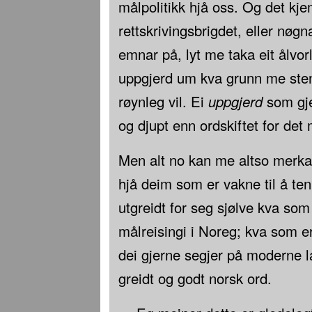
målpolitikk hjå oss. Og det k
rettskrivingsbrigdet, eller nøg
emnar på, lyt me taka eit ålvorle
uppgjerd um kva grunn me sten
røynleg vil. Ei
uppgjerd
som gje
og djupt enn ordskiftet for det 
Men alt no kan me altso merk
hjå deim som er vakne til å ten
utgreidt for seg sjølve kva so
målreisingi i Noreg; kva som e
dei gjerne segjer på moderne la
greidt og godt norsk ord.