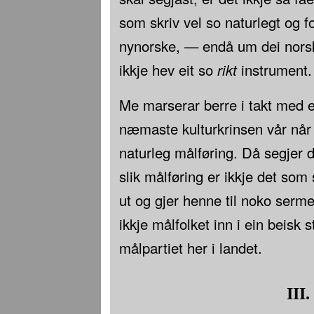
som skriv vel so naturlegt og f
nynorske, — endå um dei norsk
ikkje hev eit so
rikt
instrument.
Me marserar berre i takt med e
næmaste kulturkrinsen vår når 
naturleg målføring. Då segjer d
slik målføring er ikkje det som
ut og gjer henne til noko serme
ikkje målfolket inn i ein beisk 
målpartiet her i landet.
III.