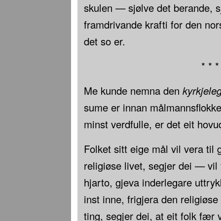
skulen — sjølve det berande, s
framdrivande krafti for den nor
det so er.
* * *
Me kunde nemna den
kyrkjele
sume er innan målmannsflokken
minst verdfulle, er det eit ho
Folket sitt eige mål vil vera til
religiøse livet, segjer dei — v
hjarto, gjeva inderlegare uttry
inst inne, frigjera den religiøse
ting, segjer dei, at eit folk fær