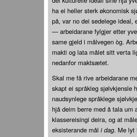
dei kulturelle ideali sine hjå 
ha ei heller sterk økonomisk sj
på, var no dei sedelege ideal, 
— arbeidarane fylgjer etter yve
same gjeld i målvegen òg. Arb
makti og lata målet sitt verta li
nedanfor maktsætet.
Skal me få rive arbeidarane me
skapt ei språkleg sjølvkjensle
naudsynlege språklege sjølvkje
hjå deim berre med å tala um a
klassereisingi deira, og at måle
eksisterande mål
i dag
. Me lyt