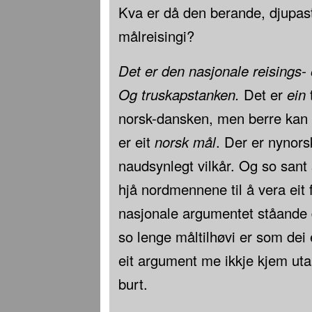
Kva er då den berande, djupast
målreisingi?
Det er den nasjonale reisings-
Og truskapstanken.
Det er
ein
t
norsk-dansken, men berre kan
er eit
norsk
mål
. Der er nynors
naudsynlegt vilkår. Og so sant
hjå nordmennene til å vera eit f
nasjonale argumentet ståande
so lenge måltilhøvi er som dei
eit argument me ikkje kjem uta
burt.