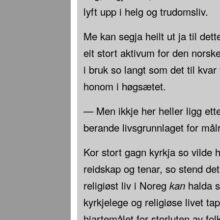
lyft upp i helg og trudomsliv.
Me kan segja heilt ut ja til det
eit stort aktivum for den nors
i bruk so langt som det til kvar 
honom i høgsætet.
— Men ikkje her heller ligg ett
berande livsgrunnlaget for målr
Kor stort gagn kyrkja so vilde 
reidskap og tenar, so stend det 
religiøst liv i Noreg
kan
halda s
kyrkjelege og religiøse livet t
hjartemålet for storluten av fol