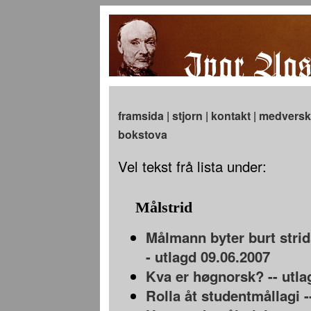
framsida
|
stjorn
|
kontakt
|
medversk
bokstova
Vel tekst frå lista under:
Målstrid
Målmann byter burt strid
- utlagd 09.06.2007
Kva er høgnorsk? -- utla
Rolla åt studentmållagi -