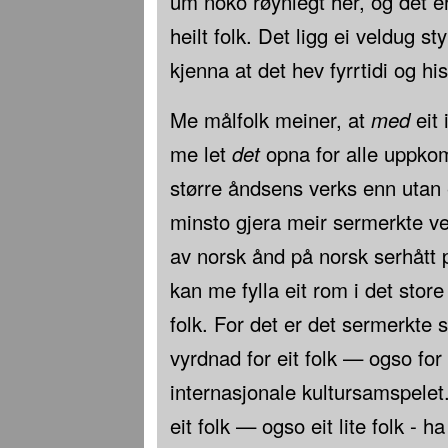
um noko røynlegt her, og det er
heilt folk. Det ligg ei veldug styr
kjenna at det hev fyrrtidi og his
Me målfolk meiner, at
med
eit 
me let
det
opna for alle uppkomo
større åndsens verks enn utan 
minsto gjera meir sermerkte ve
av norsk ånd på norsk serhått
kan me fylla eit rom i det stor
folk. For det er det sermerkte
vyrdnad for eit folk — ogso for e
internasjonale kultursamspelet
eit folk — ogso eit lite folk - 