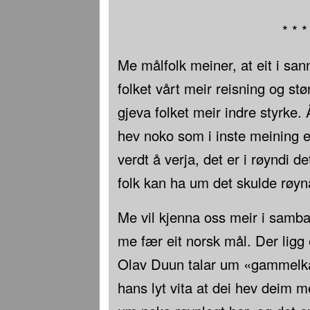
* * *
Me målfolk meiner, at eit i san
folket vårt meir reisning og stør
gjeva folket meir indre styrke. 
hev noko som i inste meining e
verdt å verja, det er i røyndi de
folk kan ha um det skulde røyn
Me vil kjenna oss meir i samban
me fær eit norsk mål. Der ligg 
Olav Duun talar um «gammelkar
hans lyt vita at dei hev deim 