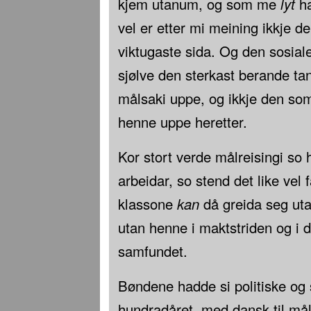
kjem utanum, og som me
lyt
ha
vel er etter mi meining ikkje d
viktugaste sida. Og den sosiale
sjølve den sterkast berande t
målsaki uppe, og ikkje den so
henne uppe heretter.
Kor stort verde målreisingi so 
arbeidar, so stend det like vel f
klassone
kan
då greida seg ut
utan henne i maktstriden og i 
samfundet.
Bøndene hadde si politiske og s
hundradåret, med dansk til mål 