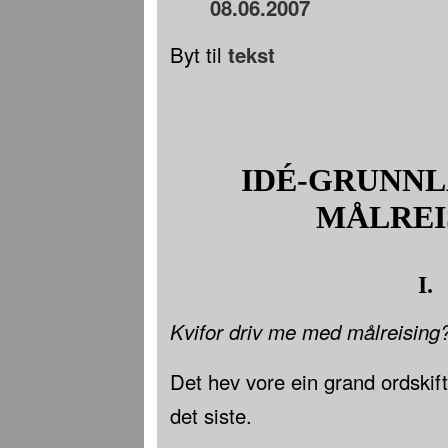
08.06.2007
Byt til
tekst
IDÉ-GRUNNL
MÅLREI
I.
Kvifor driv me med målreising
Det hev vore ein grand ordskif
det siste.