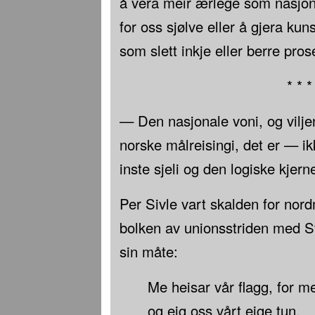
å vera meir ærlege som nasjon
for oss sjølve eller å gjera kuns
som slett inkje eller berre pros
* * *
— Den nasjonale voni, og vilje
norske målreisingi, det er — i
inste sjeli og den logiske kjern
Per Sivle vart skalden for nor
bolken av unionsstriden med S
sin måte:
Me heisar vår
flagg, for me
og eig oss vårt eige tun,