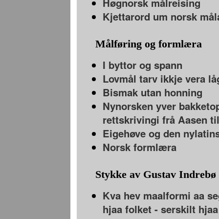
Høgnorsk målreising
Kjettarord um norsk mål
Målføring og formlæra
I byttor og spann
Lovmål tarv ikkje vera l
Bismak utan honning
Nynorsken yver bakketop
rettskrivingi frå Aasen ti
Eigehøve og den nylatin
Norsk formlæra
Stykke av Gustav Indrebø
Kva hev maalformi aa segj
hjaa folket - serskilt hj