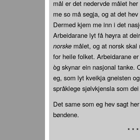
mål er det nedervde målet her 
me so må segja, og at det hev d
Dermed kjem me inn i det nasjo
Arbeidarane lyt få høyra at dei
norske
målet, og at norsk skal r
for heile folket. Arbeidarane er
òg skynar ein nasjonal tanke. O
eg, som lyt kveikja gneisten o
språklege sjølvkjensla som dei
Det same som eg hev sagt her
bøndene.
* * *