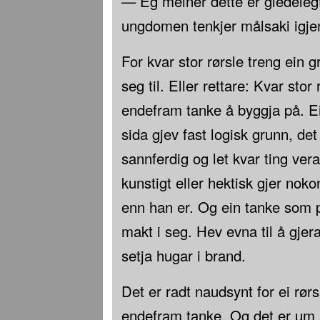
— Eg meiner dette er gledelegt
ungdomen tenkjer målsaki igjen
For kvar stor rørsle treng ein 
seg til. Eller rettare: Kvar stor
endefram tanke å byggja på. E
sida gjev fast logisk grunn, det
sannferdig og let kvar ting vera
kunstigt eller hektisk gjer noko
enn han er. Og ein tanke som p
makt i seg. Hev evna til å gjera
setja hugar i brand.
Det er radt naudsynt for ei rørsl
endefram tanke. Og det er um å