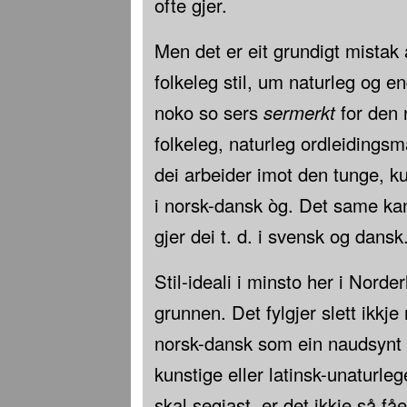
ofte gjer.
Men det er eit grundigt mistak
folkeleg stil, um naturleg og e
noko so sers
sermerkt
for den 
folkeleg, naturleg ordleidingsm
dei arbeider imot den tunge, ku
i norsk-dansk òg. Det same kan
gjer dei t. d. i svensk og dansk
Stil-ideali i minsto her i Norderl
grunnen. Det fylgjer slett ikkj
norsk-dansk som ein naudsynt g
kunstige eller latinsk-unaturlege
skal segjast, er det ikkje så få