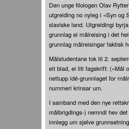
Den unge filologen Olav Rytter 
utgreiding no nyleg i «Syn og 
slaviske land. Utgreidingi byrj
grunnlag ei målreising i det he
grunnlag målreisingar faktisk h
Målstudentane tok til 2. septem
eit blad, ei liti fagskrift: («Må
nettupp idé-grunnlaget for rnål
nummeri krinsar um.
I samband med den nye rettskri
målbrigdings-) nemndi hev det
innlegg um sjølve grunnsetning