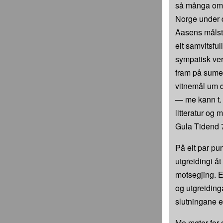
så många områ
Norge under d
Aasens målst
eit samvitsful
sympatisk ver
fram på sume 
vitnemål um 
— me kann t.
litteratur og 
Gula Tidend 7
På eit par punk
utgreidingi åt
motsegjing. E
og utgreiding
slutningane ei
Me møter for d