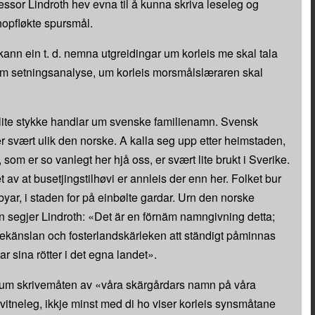
fessor Lindroth hev evna til å kunna skriva leseleg og
hopfløkte spursmål.
kann ein t. d. nemna utgreidingar um korleis me skal tala
 um setningsanalyse, um korleis morsmålslæraren skal
vt lite stykke handlar um svenske familienamn. Svensk
 svært ulik den norske. A kalla seg upp etter heimstaden,
om er so vanlegt her hjå oss, er svært lite brukt i Sverike.
av at busetjingstilhøvi er annleis der enn her. Folket bur
byar, i staden for på einbølte gardar. Urn den norske
segjer Lindroth: «Det är en förnäm namngivning detta;
ttekänslan och fosterlandskärleken att ständigt påminnas
r sina rötter i det egna landet».
 um skrivemåten av «våra skärgårdars namn på våra
rvitneleg, ikkje minst med di ho viser korleis synsmåtane