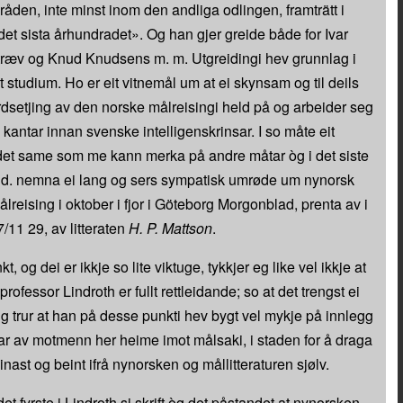
den, inte minst inom den andliga odlingen, framträtt i
et sista århundradet». Og han gjer greide både for Ivar
ræv og Knud Knudsens m. m. Utgreidingi hev grunnlag i
lt studium. Ho er eit vitnemål um at ei skynsam og til deils
dsetjing av den norske målreisingi held på og arbeider seg
kantar innan svenske intelligenskrinsar. I so måte eit
det same som me kann merka på andre måtar òg i det siste
 d. nemna ei lang og sers sympatisk umrøde um nynorsk
målreising i oktober i fjor i Göteborg Morgonblad, prenta av i
/11 29, av litteraten
H. P. Mattson
.
t, og dei er ikkje so lite viktuge, tykkjer eg like vel ikkje at
 professor Lindroth er fullt rettleidande; so at det trengst ei
g trur at han på desse punkti hev bygt vel mykje på innlegg
ar av motmenn her heime imot målsaki, i staden for å draga
nast og beint ifrå nynorsken og mållitteraturen sjølv.
et fyrste i Lindroth si skrift òg det påstandet at nynorsken