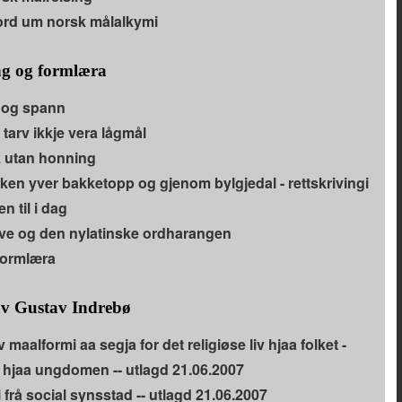
ord um norsk målalkymi
ng og formlæra
r og spann
tarv ikkje vera lågmål
 utan honning
en yver bakketopp og gjenom bylgjedal - rettskrivingi
n til i dag
ve og den nylatinske ordharangen
formlæra
av Gustav Indrebø
 maalformi aa segja for det religiøse liv hjaa folket -
t hjaa ungdomen -- utlagd 21.06.2007
 frå social synsstad -- utlagd 21.06.2007