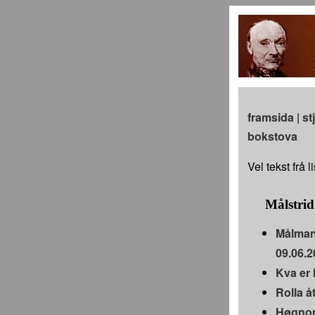
framsida
|
st
bokstova
Vel tekst frå l
Målstrid
Målmann
09.06.2
Kva er 
Rolla å
Høgnor