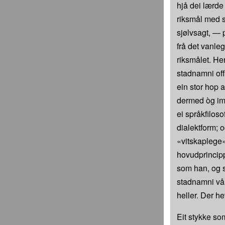
hjå dei lærde l
riksmål med s
sjølvsagt, — 
frå det vanle
riksmålet. Her
stadnamni off
ein stor hop 
dermed òg imo
ei språkfiloso
dialektform; o
«vitskaplege».
hovudprincipp
som han, og s
stadnamni våre
heller. Der h
Eit stykke som