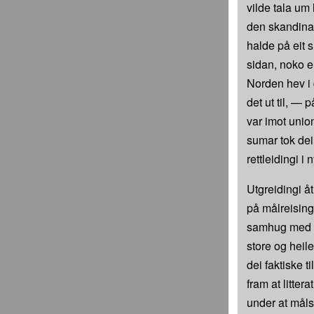
vilde tala um
den skandinav
halde på eit 
sidan, noko e
Norden hev i 
det ut til, 
var imot unio
sumar tok dei
rettleidingi i
Utgreidingi å
på målreising
samhug med he
store og heil
dei faktiske t
fram at litter
under at måls