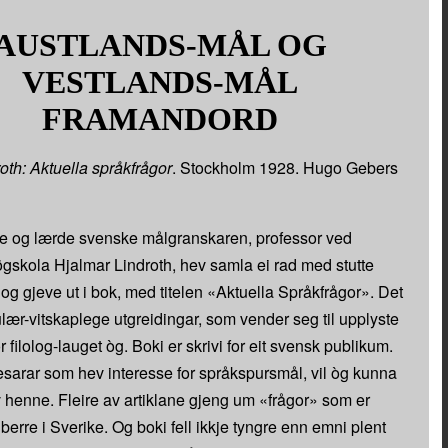
AUSTLANDS-MÅL OG
VESTLANDS-MÅL
FRAMANDORD
oth: Aktuella språkfrågor
. Stockholm 1928. Hugo Gebers
e og lærde svenske målgranskaren, professor ved
skola Hjalmar Lindroth, hev samla ei rad med stutte
og gjeve ut i bok, med titelen «Aktuella Språkfrågor». Det
lær-vitskaplege utgreidingar, som vender seg til upplyste
r filolog-lauget òg. Boki er skrivi for eit svensk publikum.
sarar som hev interesse for språkspursmål, vil òg kunna
henne. Fleire av artiklane gjeng um «frågor» som er
 berre i Sverike. Og boki fell ikkje tyngre enn emni plent