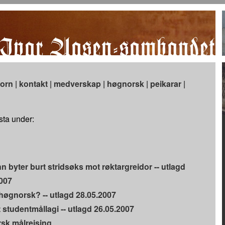
jorn
|
kontakt
|
medverskap
|
høgnorsk
|
peikarar
|
ista under:
 byter burt stridsøks mot røktargreidor -- utlagd
007
høgnorsk? -- utlagd 28.05.2007
t studentmållagi -- utlagd 26.05.2007
sk målreising