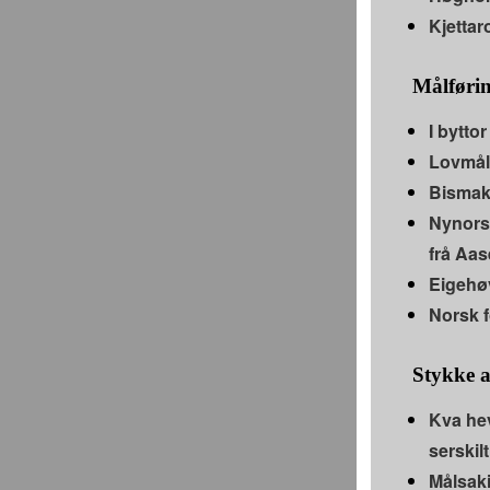
Kjettar
Målføri
I bytto
Lovmål 
Bismak
Nynorsk
frå Aase
Eigehø
Norsk 
Stykke 
Kva hev
serskil
Målsaki