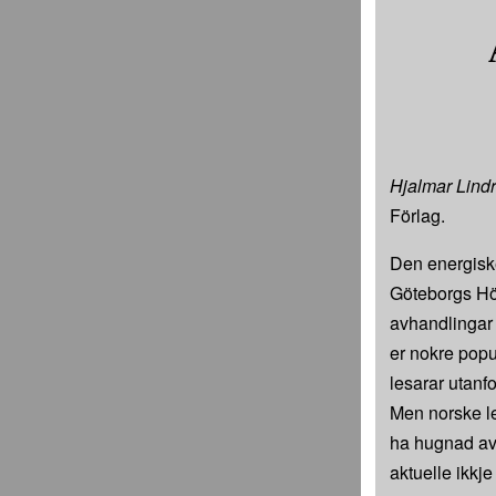
Hjalmar Lindr
Förlag.
Den energisk
Göteborgs Hög
avhandlingar 
er nokre popu
lesarar utanfo
Men norske le
ha hugnad av 
aktuelle ikkje