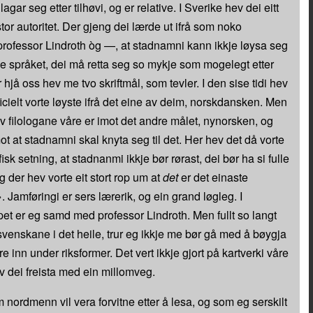
agar seg etter tilhøvi, og er relative. I Sverike hev dei eitt
tor autoritet. Der gjeng dei lærde ut ifrå som noko
professor Lindroth òg —, at stadnamni kann ikkje løysa seg
ge språket, dei må retta seg so mykje som mogelegt etter
 hjå oss hev me tvo skriftmål, som tevler. I den sise tidi hev
icielt vorte løyste ifrå det eine av deim, norskdansken. Men
av filologane våre er imot det andre målet, nynorsken, og
t at stadnamni skal knyta seg til det. Her hev det då vorte
fisk setning, at stadnanmi ikkje bør rørast, dei bør ha si fulle
g der hev vorte eit stort rop um at
det
er det einaste
 Jamføringi er sers lærerik, og ein grand løgleg. I
et er eg samd med professor Lindroth. Men fullt so langt
venskane i det heile, trur eg ikkje me bør gå med å bøygja
 inn under riksformer. Det vert ikkje gjort på kartverki våre
ev dei freista med ein millomveg.
 nordmenn vil vera forvitne etter å lesa, og som eg serskilt