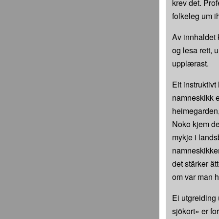
krev det. Pro
folkeleg um i
Av innhaldet 
og lesa rett,
upplærast.
Eit instrukti
namneskikk er
heimegarden, s
Noko kjem det 
mykje i lands
namneskikken 
det stärker ä
om var man ha
Ei utgreiding
sjökort» er fo