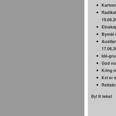
Kartver
Radikal
19.06.2
Einskap
Bymål o
Austlan
17.06.2
Idé-gru
God nor
Kring m
Kvi er 
Rettskr
Byt til
tekst