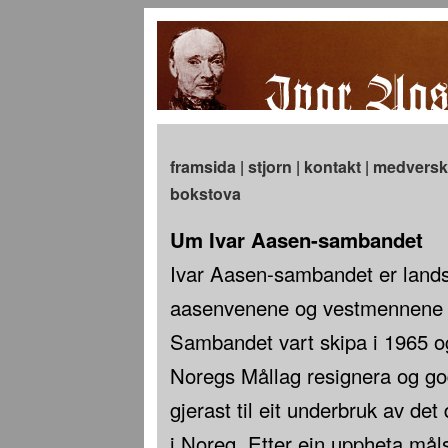
framsida
|
stjorn
|
kontakt
|
medversk
bokstova
Um Ivar Aasen-sambandet
Ivar Aasen-sambandet er land
aasenvenene og vestmennene –
Sambandet vart skipa i 1965 o
Noregs Mållag resignera og go
gjerast til eit underbruk av det
i Noreg. Etter ein uppheta måls