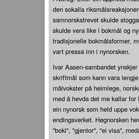
den sokalla riksmålsreaksjonen
samnorskstrevet skulde stogga
skulde vera like i bokmål og n
tradisjonelle bokmålsformer,
vart pressa inn i nynorsken.
Ivar Aasen-sambandet ynskjer å 
skriftmål som kann vara lengje 
målvokster på heimlege, norske
med å hevda det me kallar for 
ein nynorsk som held uppe vok
endingsverket. Høgnorsken hev
"boki", "gjentor", "ei visa", me