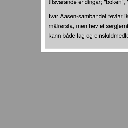
tilsvarande endingar; "boken", "
Ivar Aasen-sambandet tevlar i
målrørsla, men hev ei sergjern
kann både lag og einskildmed