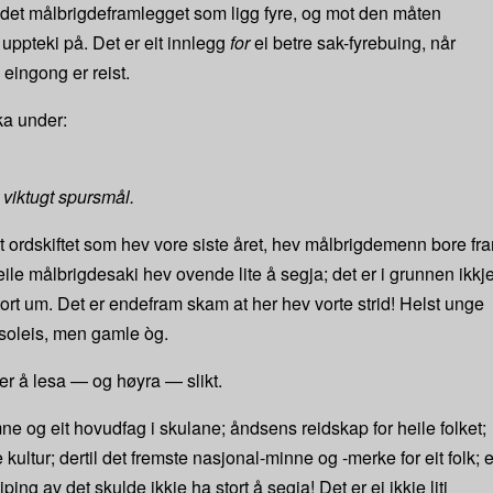
et målbrigdeframlegget som ligg fyre, og mot den måten
 uppteki på. Det er eit innlegg
for
ei betre sak-fyrebuing, når
eingong er reist.
ika under:
 viktugt spursmål.
et ordskiftet som hev vore siste året, hev målbrigdemenn bore fr
ile målbrigdesaki hev ovende lite å segja; det er i grunnen ikkj
tort um. Det er endefram skam at her hev vorte strid! Helst unge
 soleis, men gamle òg.
er å lesa — og høyra — slikt.
ne og eit hovudfag i skulane; åndsens reidskap for heile folket;
kultur; dertil det fremste nasjonal-minne og -merke for eit folk; e
ng av det skulde ikkje ha stort å segja! Det er ei ikkje liti