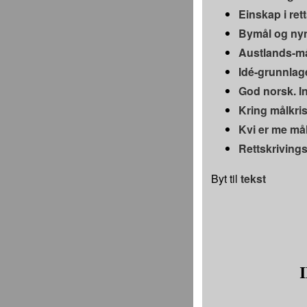
Einskap i ret
Bymål og nyn
Austlands-må
Idé-grunnlage
God norsk. In
Kring målkris
Kvi er me må
Rettskrivings
Byt til
tekst