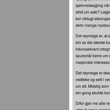
sjølvmotsegjing når 
strid um saki? Løgje
kor viktugt staving
skriv mange nystavar
Det røynlege er, at 
ein av dei største k
inkonsekvent ortograf
spursmål berre um o
nasjonale interesso
Det røynlege er dess
vedteke og sett i ve
um att. Misstig som
ein gong skulde kom
Difor gjer me alle re
viktugt emne nasjona