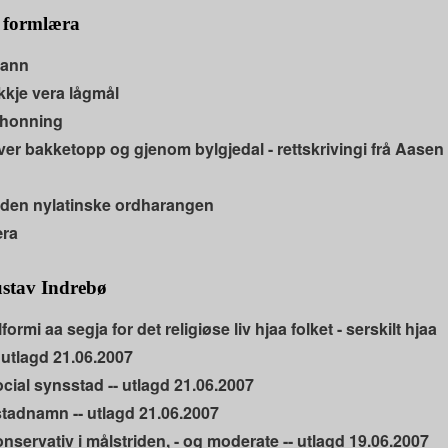
 formlæra
pann
kkje vera lågmål
 honning
er bakketopp og gjenom bylgjedal - rettskrivingi frå Aasen
den nylatinske ordharangen
æra
stav Indrebø
rmi aa segja for det religiøse liv hjaa folket - serskilt hjaa
utlagd 21.06.2007
ocial synsstad -- utlagd 21.06.2007
stadnamn -- utlagd 21.06.2007
nservativ i målstriden, - og moderate -- utlagd 19.06.2007