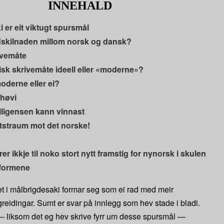
INNEHALD
 er eit viktugt spursmål
skilnaden millom norsk og dansk?
ivemåte
tisk skrivemåte ideell eller «moderne»?
derne eller ei?
lhøvi
lligensen kann vinnast
otstraum mot det norske!
er ikkje til noko stort nytt framstig for nynorsk i skulen
 formene
et i målbrigdesaki formar seg som ei rad med meir
tgreidingar. Sumt er svar på innlegg som hev stade i bladi.
— liksom det eg hev skrive fyrr um desse spursmål —