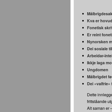
Målbrigdesaki
Kva er hovud
Fonetisk skr
Er reint fone
Nynorsken mo
Dei sosiale ti
Arbeidar-inte
Ikkje laga m
Ungdomen
Målbrigdet før
Dei «valfrie»
Dette innlegg
frittståande u
Alt saman er 