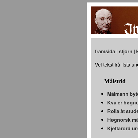
framsida
|
stjorn
|
Vel tekst frå lista un
Målstrid
Målmann byter
Kva er høgno
Rolla åt stud
Høgnorsk mål
Kjettarord u