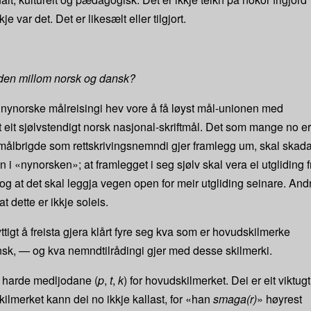
e var det. Det er likesælt eller tilgjort.
den millom norsk og dansk?
nynorske målreisingi hev vore å få løyst mål-unionen med
 eit sjølvstendigt norsk nasjonal-skriftmål. Det som mange no er
t målbrigde som rettskrivingsnemndi gjer framlegg um, skal skad
 i «nynorsken»; at framlegget i seg sjølv skal vera ei utgliding f
og at det skal leggja vegen open for meir utgliding seinare. And
t dette er ikkje soleis.
tigt å freista gjera klårt fyre seg kva som er hovudskilmerke
sk, — og kva nemndtilrådingi gjer med desse skilmerki.
 harde medljodane (
p
,
t
,
k
) for hovudskilmerket. Dei er eit viktugt
lmerket kann dei no ikkje kallast, for «han
smaga(r)
» høyrest