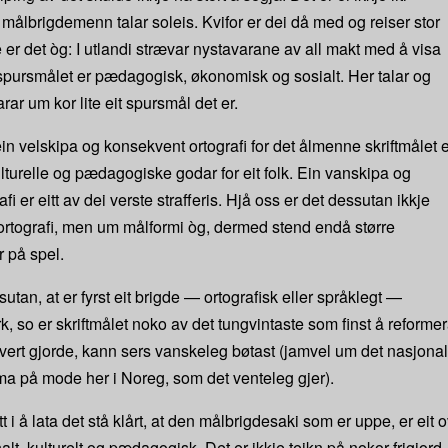
målbrigdemenn talar soleis. Kvifor er dei då med og reiser stor
 er det òg: I utlandi strævar nystavarane av all makt med å visa
sspursmålet er pædagogisk, økonomisk og sosialt. Her talar og
ar um kor lite eit spursmål det er.
ein velskipa og konsekvent ortografi for det ålmenne skriftmålet e
ulturelle og pædagogiske godar for eit folk. Ein vanskipa og
i er eitt av dei verste strafferis. Hjå oss er det dessutan ikkje
rtografi, men um målformi òg, dermed stend endå større
r på spel.
utan, at er fyrst eit brigde — ortografisk eller språklegt —
rk, so er skriftmålet noko av det tungvintaste som finst å reforme
 vert gjorde, kann sers vanskeleg bøtast (jamvel um det nasjona
a på mode her i Noreg, som det venteleg gjer).
tt i å lata det stå klårt, at den målbrigdesaki som er uppe, er eit o
lt, kulturelt og pædagogisk. Det er ikkje teikn på nokor frigjord