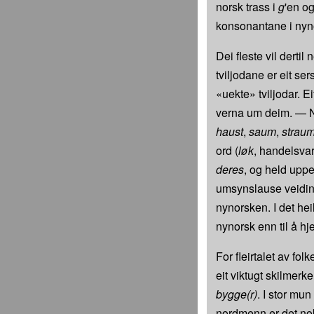
norsk trass i
g
'en o
konsonantane i nyno
Dei fleste vil dertil
tviljodane er eit s
«uekte» tviljodar. E
verna um deim. — Nem
haust
,
saum
,
strau
ord (
løk
, handelsva
deres
, og held upp
umsynslause veidin
nynorsken. I det hei
nynorsk enn til å hj
For fleirtalet av fol
eit viktugt skilmer
bygge(r)
. I stor mun
nordmenn er det nok