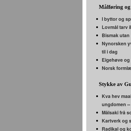
Målføring og
I byttor og s
Lovmål tarv i
Bismak utan
Nynorsken yv
til i dag
Eigehøve og 
Norsk forml
Stykke av Gu
Kva hev maalfo
ungdomen -- 
Målsaki frå s
Kartverk og 
Radikal og ko