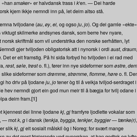
g «han
smaker
» er halvdansk trass i
k
'en. — Dei harde
rsk kjem ikkje nemndi inn på, let deim altso stå.
 nemna tviljodane (
au
,
øy
,
ei,
og ogso
ju
,
jo
). Og dei gamle «ekte»
ers viktugt skilmerke andsynes dansk, som berre hev nyare,
it norsk skriftmål som vil understrika den norske serhåtten, lyt
ndi gjer tviljoden obligatorisk att i nynorsk i ordi
aust
,
draum
m
. Det er eit framstig. På hi sida forbyd ho tviljoden i ei rad med
ra,
røst
,
søle
,
trøst
o. fl.), fører inn nye sideformer som
østre
,
de
e slike sideformer som
drømme
,
strømme
,
flomme
,
høre
o. fl. De
gi ho driv på ljodane
ju
,
jo
tener òg til å veikja tviljod-serdraget i
le hev nemndi gjort ein god mun meir til å bægja for tvilj odane i
elpa deim fram.
[1]
ket kjennest dei linne ljodane
kj
,
gj
framfyre ljodlette vokalar som
ke, — mot
k
,
g
i dansk (
tenkja
,
byggja
,
tenkjer
,
byggjer
—
tænke(r)
,
 er slik
kj
,
gj
eit sosialt målskil òg i Noreg; for svært mange
o av det mest frigjerande ved nynorsken, at han godtek og lyfte