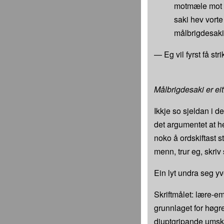
motmæle mot d
saki hev vorte
målbrigdesaki 
— Eg vil fyrst få str
Målbrigdesaki er eit
Ikkje so sjeldan i d
det argumentet at he
noko å ordskiftast s
menn, trur eg, skriv
Ein lyt undra seg yv
Skriftmålet: lære-em
grunnlaget for høgre 
djuptgripande umskipi