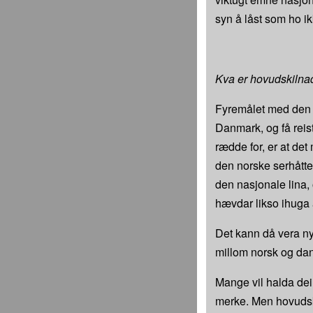
syn å låst som ho ikkj
Kva er hovudskilna
Fyremålet med den 
Danmark, og få reist
rædde for, er at de
den norske serhåtten
den nasjonale lina, 
hævdar likso ihuga a
Det kann då vera nyt
millom norsk og dan
Mange vil halda dei
merke. Men hovudski