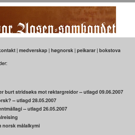
kontakt
|
medverskap
|
høgnorsk
|
peikarar
|
bokstova
der:
 burt stridsøks mot røktargreidor -- utlagd 09.06.2007
rsk? -- utlagd 28.05.2007
entmållagi -- utlagd 26.05.2007
reising
m norsk målalkymi