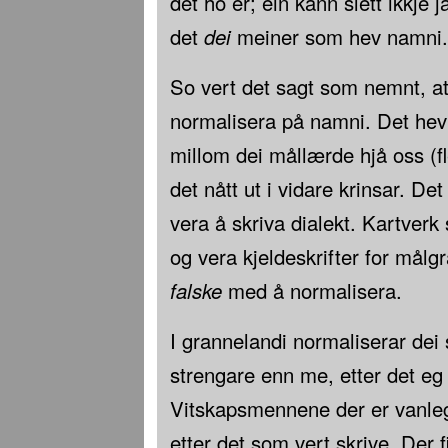
det ho er; ein kann slett ikkje 
det
dei
meiner som hev namni.
So vert det sagt som nemnt, at 
normalisera på namni. Det hev 
millom dei mållærde hjå oss (fl
det nått ut i vidare krinsar. De
vera å skriva dialekt. Kartverk
og vera kjeldeskrifter for mål
falske
med å normalisera.
I grannelandi normaliserar de
strengare enn me, etter det eg
Vitskapsmennene der er vanle
etter det som vert skrive. Der f