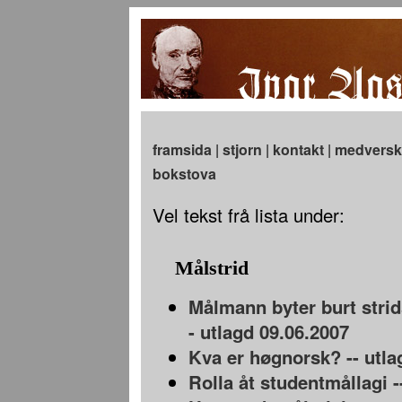
framsida
|
stjorn
|
kontakt
|
medversk
bokstova
Vel tekst frå lista under:
Målstrid
Målmann byter burt strid
- utlagd 09.06.2007
Kva er høgnorsk? -- utla
Rolla åt studentmållagi -