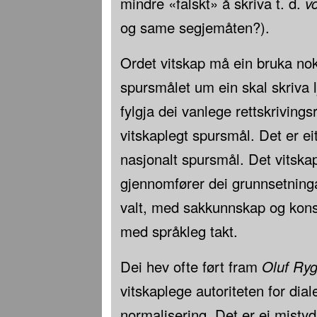
mindre «falskt» å skriva t. d.
vo
og same segjemåten?).
Ordet vitskap må ein bruka nok
spursmålet um ein skal skriva l
fylgja dei vanlege rettskrivings
vitskaplegt spursmål. Det er e
nasjonalt spursmål. Det vitskapl
gjennomfører dei grunnsetning
valt, med sakkunnskap og kon
med språkleg takt.
Dei hev ofte ført fram
Oluf Ry
vitskaplege autoriteten for dial
normalisering. Det er ei mistyd