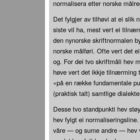
normalisera etter norske målre
Det fylgjer av tilhøvi at ei sli
siste vil ha, mest vert ei tilnæ
den nynorske skriftnormalen b
norske målføri. Ofte vert det e
og. For dei tvo skriftmåli hev
høve vert det ikkje tilnærming 
«på en række fundamentale pun
(praktisk talt) samtlige dialek
Desse tvo standpunkti hev støy
hev fylgt ei normaliseringsline. 
våre — og sume andre — hev vo