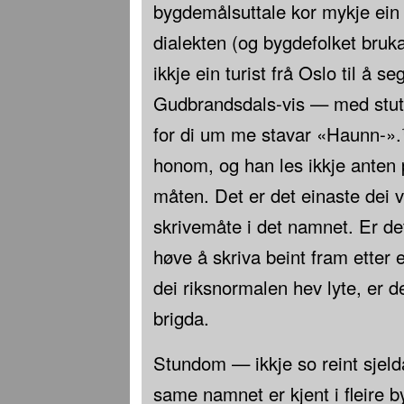
bygdemålsuttale kor mykje ein f
dialekten (og bygdefolket bruk
ikkje ein turist frå Oslo til å 
Gudbrandsdals-vis — med stutt
for di um me stavar «Haunn-».
honom, og han les ikkje anten 
måten. Det er det einaste dei v
skrivemåte i det namnet. Er det
høve å skriva beint fram etter 
dei riksnormalen hev lyte, er de
brigda.
Stundom — ikkje so reint sjeld
same namnet er kjent i fleire b