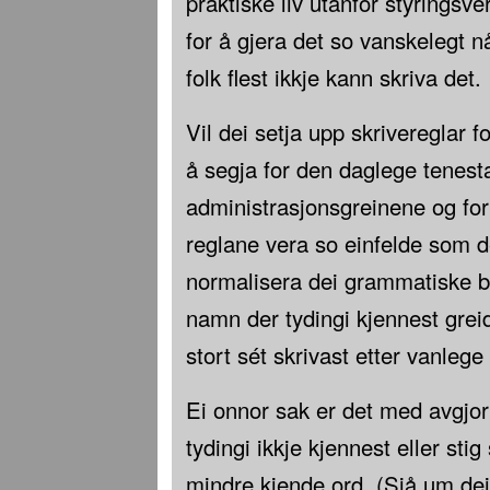
praktiske liv utanfor styringsv
for å gjera det so vanskelegt n
folk flest ikkje kann skriva det.
Vil dei setja upp skrivereglar 
å segja for den daglege tenesta
administrasjonsgreinene og for d
reglane vera so einfelde som de
normalisera dei grammatiske b
namn der tydingi kjennest greid
stort sét skrivast etter vanlege
Ei onnor sak er det med avgjor
tydingi ikkje kjennest eller sti
mindre kjende ord. (Sjå um dei