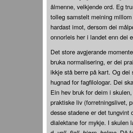
ålmenne, velkjende ord. Eg trur
tolleg samstelt meining millo
hardast imot, dersom dei målpol
onnorleis her i landet enn dei e
Det store avgjerande momentet
bruka normalisering, er dei pr
ikkje stå berre på kart. Og dei s
hugnad for fagfilologar. Dei ska
Ein hev bruk for deim i skulen, 
praktiske liv (forretningslivet, 
desse stadene er det tungvint 
dialektane for mykje. I skulen l
d.
voll
,
fjell
,
bjørn
,
holme
. Då f