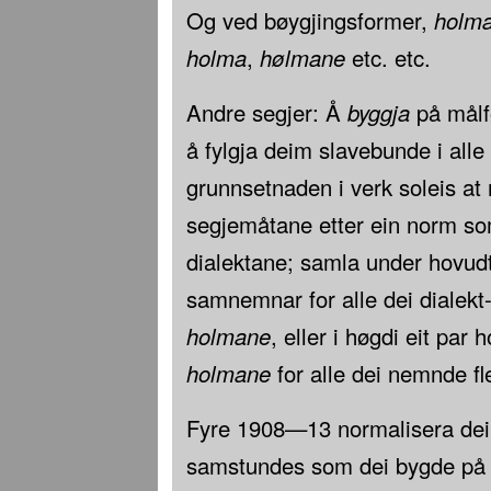
Og ved bøygjingsformer,
holm
holma
,
hølmane
etc. etc.
Andre segjer: Å
byggja
på målf
å fylgja deim slavebunde i all
grunnsetnaden i verk soleis at
segjemåtane etter ein norm so
dialektane; samla under hovudt
samnemnar for alle dei dialek
holmane
, eller i høgdi eit pa
holmane
for alle dei nemnde fl
Fyre 1908—13 normalisera dei 
samstundes som dei bygde på 