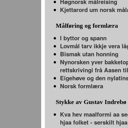
Høgnorsk målreising
Kjettarord um norsk mål
Målføring og formlæra
I byttor og spann
Lovmål tarv ikkje vera l
Bismak utan honning
Nynorsken yver bakketop
rettskrivingi frå Aasen ti
Eigehøve og den nylatin
Norsk formlæra
Stykke av Gustav Indrebø
Kva hev maalformi aa segj
hjaa folket - serskilt hj