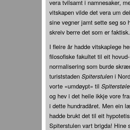
vera tvilsamt i namnesaker, m
vitskapen vilde det vera um de
sine vegner jamt sette seg so he
skreiv berre det som er faktisk.
I fleire år hadde vitskaplege he
filosofiske fakultet til eit hov
normalisering som burde skræ
turiststaden
Spiterstulen
i Nor
vorte «umdøypt» til
Spiterstøl
og hev i det heile ikkje vore 
i dette hundradåret. Men ein læ
hadde brukt det til eit hypotet
Spiterstulen vart brigda! Hine 