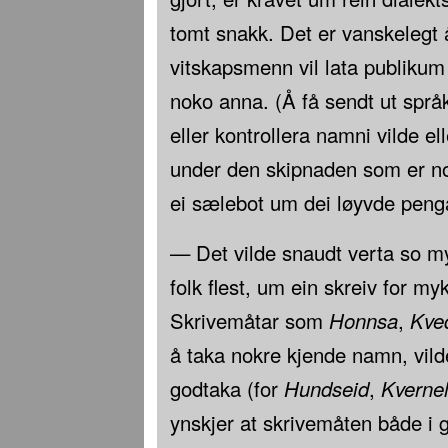
tomt snakk. Det er vanskelegt å
vitskapsmenn vil lata publikum
noko anna. (Å få sendt ut språ
eller kontrollera namni vilde el
under den skipnaden som er no 
ei sælebot um dei løyvde pengar
— Det vilde snaudt verta so my
folk flest, um ein skreiv for myk
Skrivemåtar som
Honnsa
,
Kve
å taka nokre kjende namn, vilde
godtaka (for
Hundseid
,
Kverne
ynskjer at skrivemåten både i