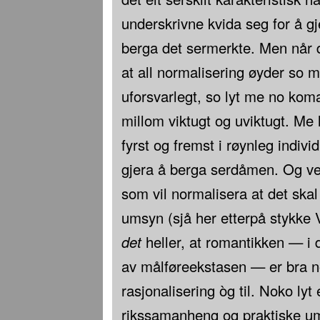
underskrivne kvida seg for å gje
berga det sermerkte. Men når d
at all normalisering øyder so m
uforsvarlegt, so lyt me no koma
millom viktugt og uviktugt. Me 
fyrst og fremst i røynleg indiv
gjera å berga serdåmen. Og ve
som vil normalisera at det skal 
umsyn (sjå her etterpå stykke 
det
heller, at romantikken — i 
av målføreekstasen — er bra n
rasjonalisering òg til. Noko lyt 
rikssamanheng og praktiske u