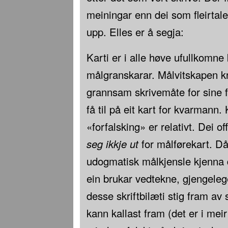
meiningar enn dei som fleirtale
upp. Elles er å segja:
Karti er i alle høve ufullkomne 
målgranskarar. Målvitskapen kr
grannsam skrivemåte for sine 
få til på eit kart for kvarmann.
«forfalsking» er relativt. Dei off
seg ikkje ut
for målførekart. Då 
udogmatisk målkjensle kjenna 
ein brukar vedtekne, gjengeleg
desse skriftbilæti stig fram av se
kann kallast fram (det er i me