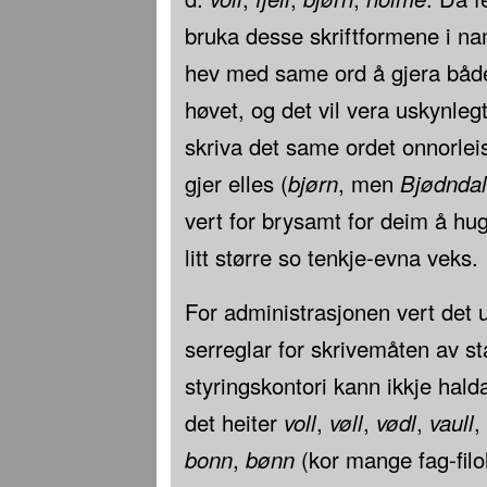
bruka desse skriftformene i na
hev med same ord å gjera både
høvet, og det vil vera uskynlegt
skriva det same ordet onnorleis
gjer elles (
bjørn
, men
Bjødndal
vert for brysamt for deim å hug
litt større so tenkje-evna veks.
For administrasjonen vert det 
serreglar for skrivemåten av s
styringskontori kann ikkje hald
det heiter
voll
,
vøll
,
vødl
,
vaull
,
bonn
,
bønn
(kor mange fag-filo