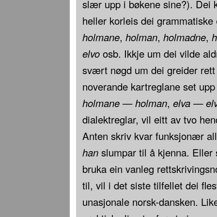
slær upp i bøkene sine?). Dei 
heller korleis dei grammatiske 
holmane
,
holman
,
holmadne
,
h
elvo
osb. Ikkje um dei vilde ald
svært nøgd um dei greider rett 
noverande kartreglane set upp
holmane
—
holman
,
elva
—
elv
dialektreglar, vil eitt av tvo he
Anten skriv kvar funksjonær al
han
slumpar til å kjenna. Eller
bruka ein vanleg rettskrivingsn
til, vil i det siste tilfellet dei 
unasjonale norsk-dansken. Likei