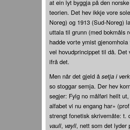
at ein lyt byggja på den norsk
teorien. Det hev ikkje vore sole
Noreg) og 1913 (Sud-Noreg) l
uttala til grunn (med bokmåls re
hadde vorte ymist gjenomhola v
vel hovudprincippet til då. Det 
ifrå det.
Men når det gjeld å
setja i verk
so stoggar semja. Der hev ko
segjer: Fylg no målføri heilt ut
alfabet vi nu engang har» (prof
strengt fonetisk skrivemåte: t. 
vaull
,
vøyll
, nett som det lyder