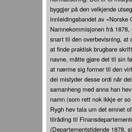
byggjer på den velkjende utsegn
innleidingsbandet av «Norske
Namnekommisjonen frå 1878, s
snart til den overbevisning, at
at finde praktisk brugbare skri
navne, måtte gjøre det til sin f
at nærme sig former til den vir
dei mistyder desse ordi når dei 
samanheng med anna han hev 
namn (som rett nok ikkje er so l
Rygh hev tala um det emnet ofta
tilråding til Finansdepartement
(Departementstidende 1878, si