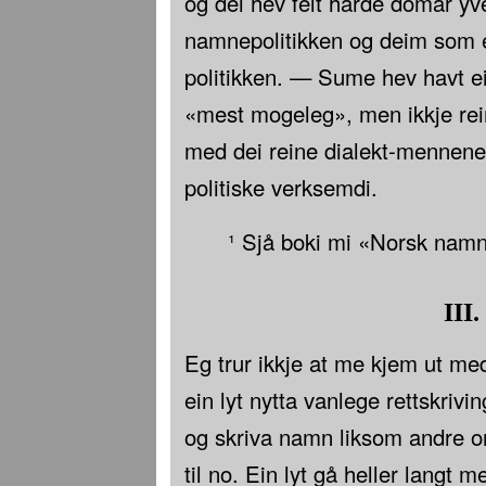
og dei hev felt harde domar yver
namnepolitikken og deim som 
politikken. — Sume hev havt ei
«mest mogeleg», men ikkje rein 
med dei reine dialekt-mennene 
politiske verksemdi.
¹ Sjå boki mi «Norsk namn
III.
Eg trur ikkje at me kjem ut med
ein lyt nytta vanlege rettskriv
og skriva namn liksom andre o
til no. Ein lyt gå heller langt m