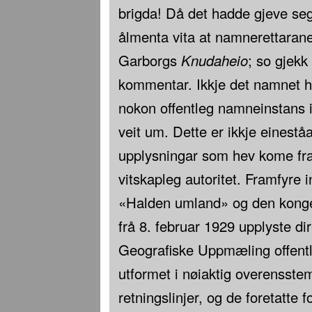
brigda! Då det hadde gjeve seg
ålmenta vita at namnerettara
Garborgs
Knudaheio
; so gjekk
kommentar. Ikkje det namnet he
nokon offentleg namneinstans i
veit um. Dette er ikkje einest
upplysningar som hev kome fr
vitskapleg autoritet. Framfyre 
«Halden umland» og den kong
frå 8. februar 1929 upplyste di
Geografiske Uppmæling offentl
utformet i nøiaktig overensst
retningslinjer, og de foretatte 