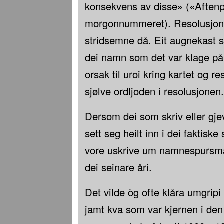
konsekvens av disse» («Aftenp
morgonnummeret). Resolusjonen
stridsemne då. Eit augnekast sy
dei namn som det var klage på
orsak til uroi kring kartet og r
sjølve ordljoden i resolusjonen.
Dersom dei som skriv eller gje
sett seg heilt inn i dei faktiske
vore uskrive um namnespursmål
dei seinare åri.
Det vilde òg ofte klåra umgrip
jamt kva som var kjernen i de