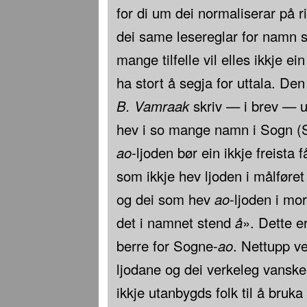
for di um dei normaliserar på r
dei same lesereglar for namn s
mange tilfelle vil elles ikkje ei
ha stort å segja for uttala. D
B. Vamraak
skriv — i brev — 
hev i so mange namn i Sogn 
ao
-ljoden bør ein ikkje freista f
som ikkje hev ljoden i målføret 
og dei som hev
ao
-ljoden i mo
det i namnet stend
å
». Dette e
berre for Sogne-
ao
. Nettupp v
ljodane og dei verkeleg vanske
ikkje utanbygds folk til å bruka 