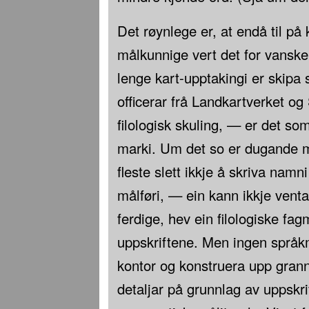
Det røynlege er, at endå til på k
målkunnige vert det for vanskel
lenge kart-upptakingi er skipa
officerar frå Landkartverket og
filologisk skuling, — er det so
marki. Um det so er dugande me
fleste slett ikkje å skriva namni
målføri, — ein kann ikkje venta
ferdige, hev ein filologiske fag
uppskriftene. Men ingen språkm
kontor og konstruera upp gran
detaljar på grunnlag av uppskri