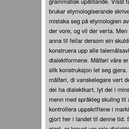
grammatisk upålitande. Visst fæ
brukar etymologiserande skriv
mistaka seg på etymologien av 
der vore, og vil der verta. Men
anna til feilar dersom ein skuld
konstruera upp alle talemålsa
dialektformene. Målføri våre er
slik konstruksjon let seg gjera.
målføri, di vanskelegare vert det,
dei ha dialektkart, lyt dei i min
menn med språkleg skuling til 
kontrollera uppskriftene i mark
gjort her i landet til denne tid.
gjort, er kravet um rein dialek