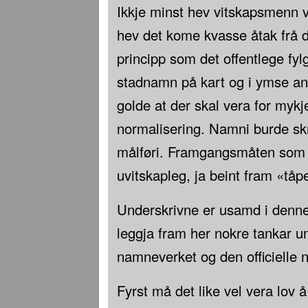
Ikkje minst hev vitskapsmenn
hev det kome kvasse åtak frå d
principp som det offentlege fyl
stadnamn på kart og i ymse and
golde at der skal vera for myk
normalisering. Namni burde skr
målføri. Framgangsmåten som v
uvitskapleg, ja beint fram «tåpel
Underskrivne er usamd i denne
leggja fram her nokre tankar um
namneverket og den officielle 
Fyrst må det like vel vera lov 