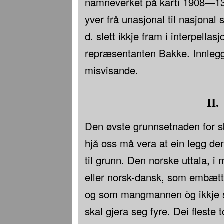
namneverket på karti 1908—13.
yver frå unasjonal til nasjonal
d. slett ikkje fram i interpellas
repræsentanten Bakke. Innlegg
misvisande.
II.
Den øvste grunnsetnaden for 
hjå oss må vera at ein legg de
til grunn. Den norske uttala, i 
eller norsk-dansk, som embætts
og som mangmannen òg ikkje s
skal gjera seg fyre. Dei fleste