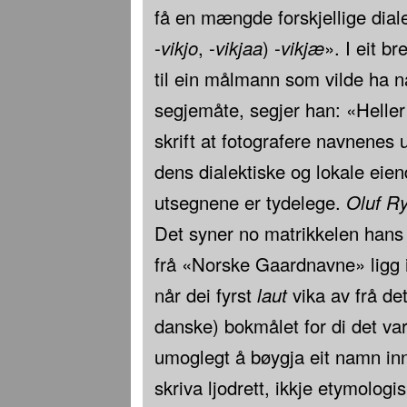
få en mængde forskjellige dial
-
vikjo
, -
vikjaa
) -
vikjæ
». I eit b
til ein målmann som vilde ha n
segjemåte, segjer han: «Heller
skrift at fotografere navnenes 
dens dialektiske og lokale ei
utsegnene er tydelege.
Oluf R
Det syner no matrikkelen hans ò
frå «Norske Gaardnavne» ligg 
når dei fyrst
laut
vika av frå det
danske) bokmålet for di det var 
umoglegt å bøygja eit namn inn
skriva ljodrett, ikkje etymologis