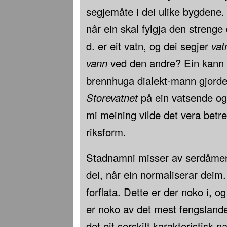
segjemåte i dei ulike bygdene. 
når ein skal fylgja den strenge
d. er eit vatn, og dei segjer
vat
vann
ved den andre? Ein kann v
brennhuga dialekt-mann gjorde
Storevatnet
på ein vatsende o
mi meining vilde det vera betre 
riksform.
Stadnamni misser av serdåmen,
dei, når ein normaliserar deim
forflata. Dette er der noko i, o
er noko av det mest fengsland
det eit serskilt karakteristisk n