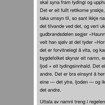
skal syna fram tydingi og upph
Det er eit fullt rettkome ynskje
taka umsyn til, so sant ikkje na
det tilvande ved det, og vert u
gudbrandsdølen segjer «Haun
veit han sjølv at det tyder «Ho
det er forvitnelegt å vita, og k
bygdefolket skynar eit namn, er
ljod + eit tydingsinnhald. Det e
andre. Det er bra einsynt å herr
eine — det ytre, ljoden — og i
det andre.
Uttala av namni treng i regelen