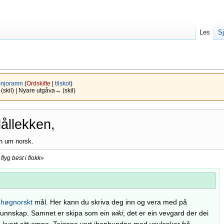
Les
Sj
njoramn
(
Ordskifte
|
tilskot
)
(skil) | Nyare utgåva→ (skil)
ållekken,
n um norsk.
flyg best i flokk»
r
høgnorskt
mål. Her kann du skriva deg inn og vera med på
y kunnskap. Samnet er skipa som ein
wiki
; det er ein vevgard der dei