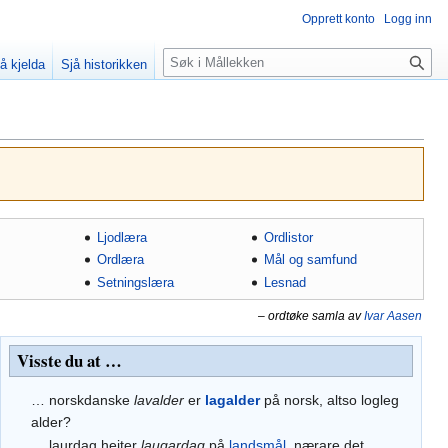
Opprett konto
Logg inn
Søk
å kjelda
Sjå historikken
Ljodlæra
Ordlistor
Ordlæra
Mål og samfund
Setningslæra
Lesnad
–
ordtøke samla av
Ivar Aasen
Visste du at …
… norskdanske
lavalder
er
lagalder
på norsk, altso logleg
alder?
… laurdag heiter
laugardag
på
landsmål
, nærare det