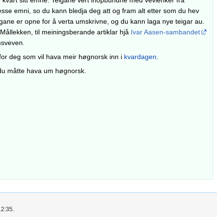
m kvart sitt emne. Teigane vert ihopbundne med vevlenker frå
desse emni, so du kann bledja deg att og fram alt etter som du hev
eigane er opne for å verta umskrivne, og du kann laga nye teigar au.
ållekken, til meiningsberande artiklar hjå
Ivar Aasen-sambandet
msveven.
p for deg som vil hava meir høgnorsk inn i
kvardagen
.
u måtte hava um høgnorsk.
12:35.