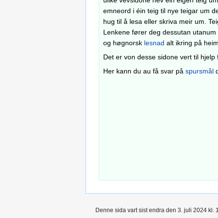
ulike vevsidone hev ein eigen teig u
emneord i éin teig til nye teigar um 
hug til å lesa eller skriva meir um. T
Lenkene fører deg dessutan utanum M
og høgnorsk
lesnad
alt ikring på hei
Det er von desse sidone vert til hjel
Her kann du au få svar på
spursmål
d
Denne sida vart sist endra den 3. juli 2024 kl. 