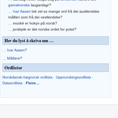
gamalnorske
laugardagr
?
…
Ivar Aasen
tok vel so mange ord frå dei austlendske
målføri som frå dei vestlendske?
…
moské
er hokyn på norsk?
…
jordeple
er det norske ordet for potet?
Hev du lyst å skriva um …
…
Ivar Aasen
?
…
Målføre
?
Ordlistor
Norskdansk-høgnorsk ordlista
·
Uppnorskingsordlista
·
Dataordlista
·
Fleire…