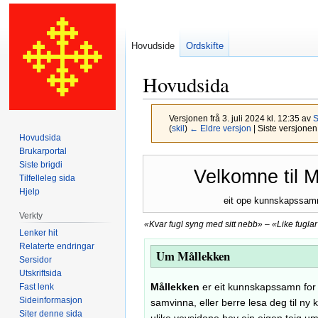
Hovudside
Ordskifte
Hovudsida
Versjonen frå 3. juli 2024 kl. 12:35 av
S
(
skil
)
← Eldre versjon
| Siste versjonen 
Hovudsida
Brukarportal
Hopp
Hopp
Siste brigdi
Velkomne til M
til
til
Tilfelleleg sida
Hjelp
navigering
søk
eit ope kunnskapssam
Verkty
«Kvar fugl syng med sitt nebb»
–
«Like fuglar 
Lenker hit
Relaterte endringar
Um Mållekken
Sersidor
Utskriftsida
Mållekken
er eit kunnskapssamn fo
Fast lenk
Sideinformasjon
samvinna, eller berre lesa deg til n
Siter denne sida