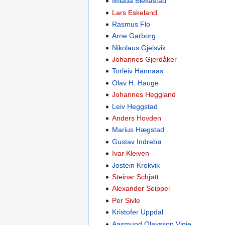
Milada Blekastad
Lars Eskeland
Rasmus Flo
Arne Garborg
Nikolaus Gjelsvik
Johannes Gjerdåker
Torleiv Hannaas
Olav H. Hauge
Johannes Heggland
Leiv Heggstad
Anders Hovden
Marius Hægstad
Gustav Indrebø
Ivar Kleiven
Jostein Krokvik
Steinar Schjøtt
Alexander Seippel
Per Sivle
Kristofer Uppdal
Aasmund Olavsson Vinje