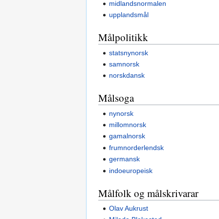
midlandsnormalen
upplandsmål
Målpolitikk
statsnynorsk
samnorsk
norskdansk
Målsoga
nynorsk
millomnorsk
gamalnorsk
frumnorderlendsk
germansk
indoeuropeisk
Målfolk og målskrivarar
Olav Aukrust