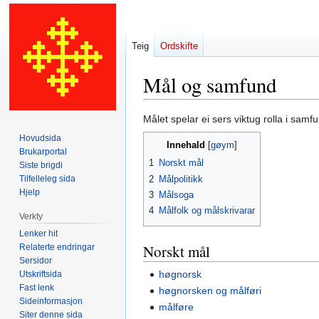
Teig
Ordskifte
Mål og samfund
Hopp
Hopp
Målet spelar ei sers viktug rolla i samf
til
til
Hovudsida
Innehald
navigering
søk
Brukarportal
1
Norskt mål
Siste brigdi
2
Målpolitikk
Tilfelleleg sida
Hjelp
3
Målsoga
4
Målfolk og målskrivarar
Verkty
Lenker hit
Norskt mål
Relaterte endringar
Sersidor
høgnorsk
Utskriftsida
Fast lenk
høgnorsken og målføri
Sideinformasjon
målføre
Siter denne sida