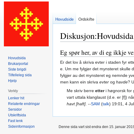
Hovudside
Ordskifte
Diskusjon
:
Hovudsida
Eg spør her, av di eg ikkje ve
Hopp
Hopp
til
til
Hovudsida
Er det lov å skriva evter i staden fyr e
Brukarportal
navigering
søk
e. Um me fylgjer det mynsteret skulle 
Siste brigdi
Tilfelleleg sida
fylgjer au det mynsteret eg nemnde yve
Hjelp
men kann ein skriva
evter
og
havde
? U
Me skriv berre
etter
i høgnorsk for
Verkty
vart uttala klanglaust (d.e. er [f]) n
Lenker hit
havt [haft]
. --
SAM
(
talk
) 19:01, 4 J
Relaterte endringar
Sersidor
Utskriftsida
Fast lenk
Sideinformasjon
Denne sida vart sist endra den 15. januar 2019