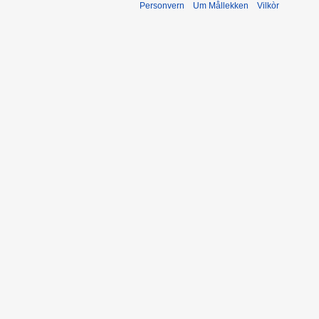
Personvern
Um Mållekken
Vilkòr