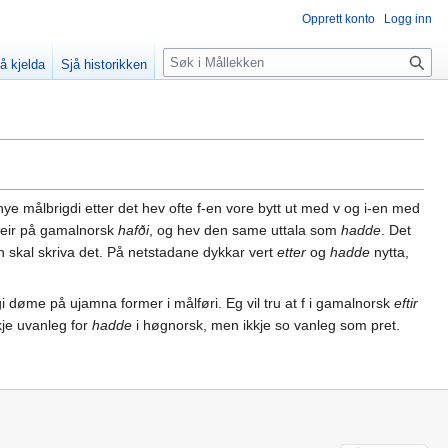
Opprett konto
Logg inn
Søk
å kjelda
Sjå historikken
i nye målbrigdi etter det hev ofte f-en vore bytt ut med v og i-en med
 meir på gamalnorsk
hafði
, og hev den same uttala som
hadde
. Det
n skal skriva det. På netstadane dykkar vert
etter
og
hadde
nytta,
ingi døme på ujamna former i målføri. Eg vil tru at f i gamalnorsk
eftir
kje uvanleg for
hadde
i høgnorsk, men ikkje so vanleg som pret.