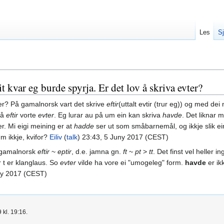
Les
Sj
it kvar eg burde spyrja. Er det lov å skriva evter?
tter? På gamalnorsk vart det skrive
eftir
(uttalt evtir (trur eg)) og med de
då
eftir
vorte
evter
. Eg lurar au på um ein kan skriva
havde
. Det liknar
r. Mi eigi meining er at
hadde
ser ut som småbarnemål, og ikkje slik ei
m ikkje, kvifor?
Eiliv
(
talk
) 23:43, 5 Juny 2017 (CEST)
 gamalnorsk
eftir
~
eptir
, d.e. jamna gn.
ft
~
pt
>
tt
. Det finst vel heller 
år t er klanglaus. So
evter
vilde ha vore ei "umogeleg" form.
havde
er ik
uly 2017 (CEST)
 kl. 19:16.