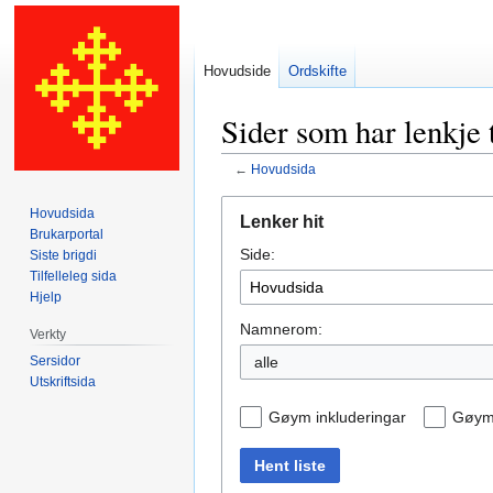
Hovudside
Ordskifte
Sider som har lenkje
←
Hovudsida
Hopp
Hopp
Hovudsida
Lenker hit
til
til
Brukarportal
Side:
navigering
søk
Siste brigdi
Tilfelleleg sida
Hjelp
Namnerom:
Verkty
Sersidor
alle
Utskriftsida
Gøym inkluderingar
Gøym 
Hent liste