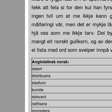
fekk att fela si for den kui han fyr
ingen tvil um at me ikkje kann g
målføringi vår, men det er mykje 
hjå oss som me ikkje tarv. Dei b
mangt eit norskt gullkorn, og av d
ei lista med ord som sveiper innpå 
Anglolatinsk norsk:
datert
distribuera
stadium
komite
relevant
ratifisera
promotera