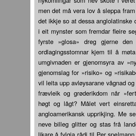
nykomlingar som hev skote i veret o
men det må vera lov å sleppa fram e
det ikkje so at dessa anglolatinske 
i eit mynster som fremdar fleire 
fyrste »glosa» dreg gjerne de
ordlagingsstomnar kjem til å møta
umgivnaden er gjenomsyra av »nyla
gjenomslag for »risiko» og »risikab
vil leita upp avløysarane vågnad og
frævleik og grøderikdom når »ferti
høgt og lågt? Målet vert einsret
angloamerikansk upprikjing. Me se
neve billeg glitter og stas frå lan
likare å fylgja rådi til Per spelman