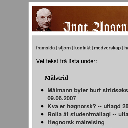
framsida
|
stjorn
|
kontakt
|
medverskap
|
h
Vel tekst frå lista under:
Målstrid
Målmann byter burt stridsøks 
09.06.2007
Kva er høgnorsk? -- utlagd 2
Rolla åt studentmållagi -- utl
Høgnorsk målreising