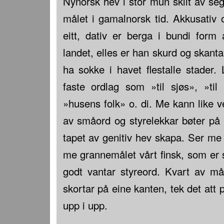
Nynorsk hev i stor mun skilt av se
målet i gamalnorsk tid. Akkusativ o
eitt, dativ er berga i bundi form
landet, elles er han skurd og skanta 
ha sokke i havet flestalle stader.
faste ordlag som »til sjøs», »ti
»husens folk» o. di. Me kann like 
av småord og styrelekkar bøter på 
tapet av genitiv hev skapa. Ser me
me grannemålet vårt finsk, som er
godt vantar styreord. Kvart av mål
skortar på eine kanten, tek det att 
upp i upp.