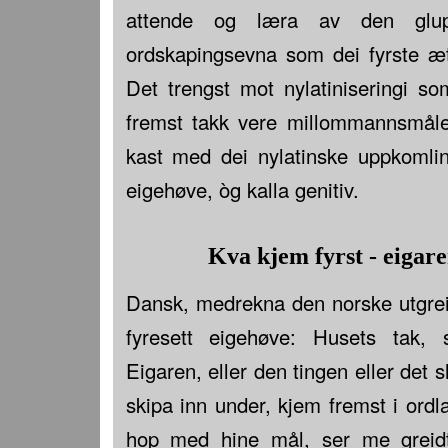
attende og læra av den glu
ordskapingsevna som dei fyrste æt
Det trengst mot nylatiniseringi so
fremst takk vere millommannsmåle
kast med dei nylatinske uppkomli
eigehøve, òg kalla genitiv.
Kva kjem fyrst - eigare
Dansk, medrekna den norske utgrei
fyresett eigehøve: Husets tak, s
Eigaren, eller den tingen eller det s
skipa inn under, kjem fremst i ord
hop med hine mål, ser me greidt 