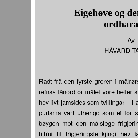
Eigehøve og de
ordhar
Av
HÅVARD T
Radt frå den fyrste groren i målrørs
reinsa lånord or målet vore heller s
hev livt jamsides som tvillingar – i a
purisma vart uthengd som ei for 
bøygen mot den målslege frigjerin
tiltrui til frigjeringstenkjingi h