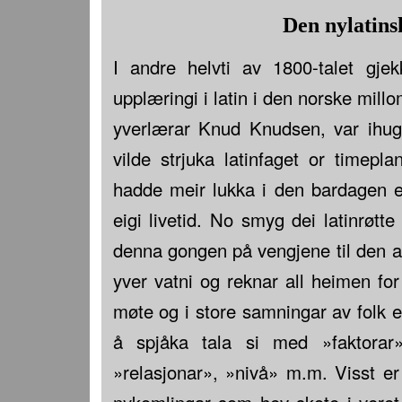
Den nylatins
I andre helvti av 1800-talet gje
upplæringi i latin i den norske mil
yverlærar Knud Knudsen, var ihu
vilde strjuka latinfaget or timep
hadde meir lukka i den bardagen en
eigi livetid. No smyg dei latinrøtt
denna gongen på vengjene til den 
yver vatni og reknar all heimen for 
møte og i store samningar av folk 
å spjåka tala si med »faktorar»
»relasjonar», »nivå» m.m. Visst er 