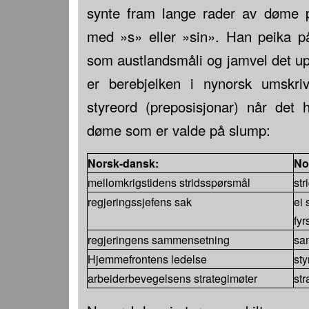
synte fram lange rader av døme 
med »s» eller »sin». Han peika på
som austlandsmåli og jamvel det u
er berebjelken i nynorsk umskri
styreord (preposisjonar) når det
døme som er valde på slump:
Norsk-dansk:
No
mellomkrigstidens stridsspørsmål
str
regjeringssjefens sak
ei 
fyr
regjeringens sammensetning
sam
Hjemmefrontens ledelse
sty
arbeiderbevegelsens strategimøter
str