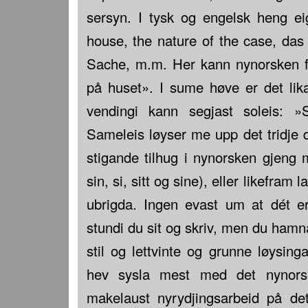
sersyn. I tysk og engelsk heng ei
house, the nature of the case, da
Sache, m.m. Her kann nynorsken fy
på huset». I sume høve er det lik
vendingi kann segjast soleis: 
Sameleis løyser me upp det tridje 
stigande tilhug i nynorsken gjeng 
sin, si, sitt og sine), eller likefram
ubrigda. Ingen evast um at dét e
stundi du sit og skriv, men du hamna
stil og lettvinte og grunne løysin
hev sysla mest med det nynorsk
makelaust nyrydjingsarbeid på de