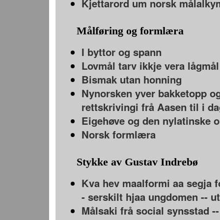
Kjettarord um norsk målalky
Målføring og formlæra
I byttor og spann
Lovmål tarv ikkje vera lågmål
Bismak utan honning
Nynorsken yver bakketopp og
rettskrivingi frå Aasen til i d
Eigehøve og den nylatinske 
Norsk formlæra
Stykke av Gustav Indrebø
Kva hev maalformi aa segja for
- serskilt hjaa ungdomen -- u
Målsaki frå social synsstad --