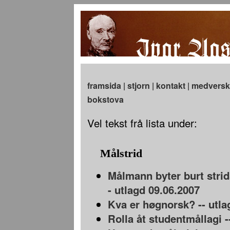
framsida
|
stjorn
|
kontakt
|
medversk
bokstova
Vel tekst frå lista under:
Målstrid
Målmann byter burt strid
- utlagd 09.06.2007
Kva er høgnorsk? -- utla
Rolla åt studentmållagi -