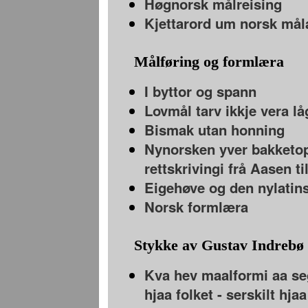
Høgnorsk målreising
Kjettarord um norsk mål
Målføring og formlæra
I byttor og spann
Lovmål tarv ikkje vera l
Bismak utan honning
Nynorsken yver bakketop
rettskrivingi frå Aasen ti
Eigehøve og den nylatin
Norsk formlæra
Stykke av Gustav Indrebø
Kva hev maalformi aa segj
hjaa folket - serskilt hj