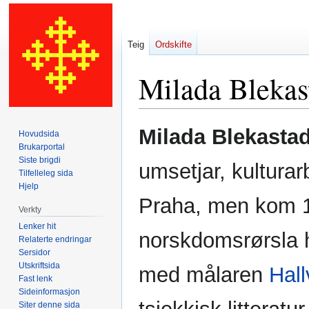
Teig
Ordskifte
Milada Blekas
Hopp
Hopp
Milada Blekasta
Hovudsida
til
til
Brukarportal
navigering
søk
Siste brigdi
umsetjar, kulturar
Tilfelleleg sida
Hjelp
Praha, men kom 1
Verkty
Lenker hit
norskdomsrørsla h
Relaterte endringar
Sersidor
Utskriftsida
med målaren
Hall
Fast lenk
Sideinformasjon
Siter denne sida