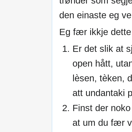
trønder som segj
den einaste eg ve
Eg fær ikkje dette
Er det slik at 
open hått, uta
lèsen, tèken, 
att undantaki 
Finst der noko
at um du fær vi