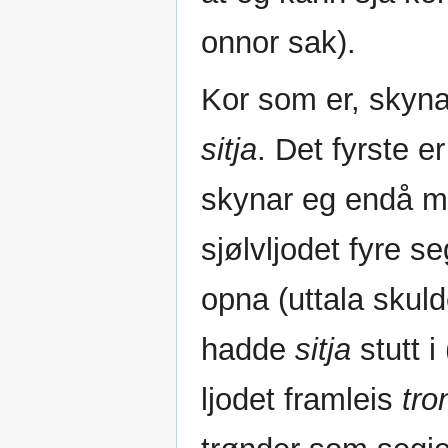
onnor sak).
Kor som er, skyna
sitja
. Det fyrste er
skynar eg endå mi
sjølvljodet fyre se
opna (uttala skulde
hadde
sitja
stutt i
ljodet framleis
tro