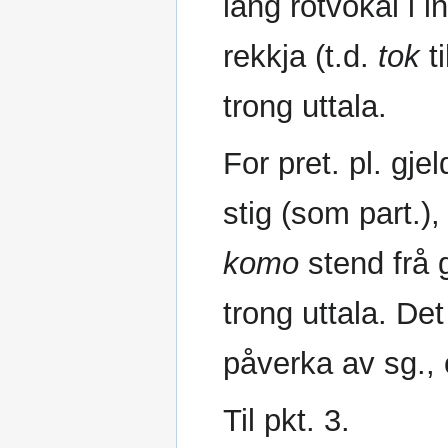
lang rotvokal i i
rekkja (t.d.
tok
ti
trong uttala.
For pret. pl. gje
stig (som part.),
komo
stend frå 
trong uttala. Det
påverka av sg., 
Til pkt. 3.