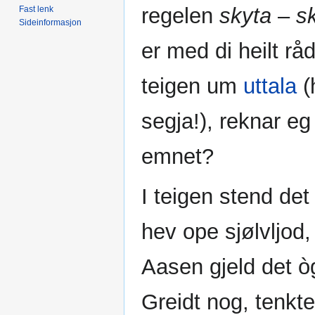
regelen
skyta
–
sk
Fast lenk
Sideinformasjon
er med di heilt rå
teigen um
uttala
(
segja!), reknar eg
emnet?
I teigen stend det
hev ope sjølvljod,
Aasen gjeld det 
Greidt nog, tenkt