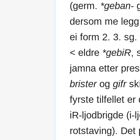
(germ.
*geban-
g
dersom me legg t
ei form 2. 3. sg.
< eldre
*gebiR
, 
jamna etter pre
brister
og
gifr
ski
fyrste tilfellet 
iR-ljodbrigde (i-l
rotstaving). Det