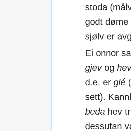
stoda (mål
godt døme p
sjølv er av
Ei onnor sa
gjev
og
he
d.e. er
glé
(
sett). Kann
beda
hev tr
dessutan va