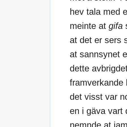
hev tala med e
meinte at
gifa
s
at det er sers 
at sannsynet er
dette avbrigde
framverkande l
det visst var 
en i gäva vart
nemnde at jamv