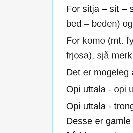
For sitja – sit –
bed – beden) og 
For komo (mt. fyr
frjosa), sjå merk
Det er mogeleg a
Opi uttala - opi 
Opi uttala - tron
Desse er gamle 