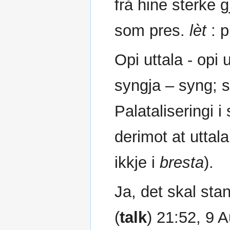
frå hine sterke 
som pres.
lèt
: p
Opi uttala - opi 
syngja – syng; s
Palataliseringi i
derimot at uttala 
ikkje i
bresta
).
Ja, det skal st
(
talk
) 21:52, 9 