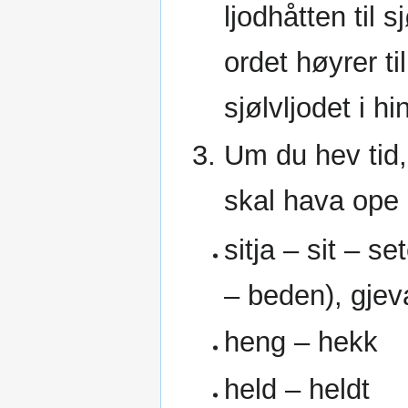
ljodhåtten til 
ordet høyrer ti
sjølvljodet i h
Um du hev tid
skal hava ope e
sitja – sit – s
– beden), gjev
heng – hekk
held – heldt