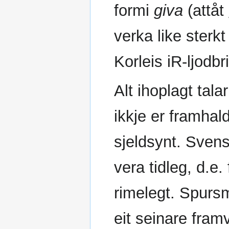
formi
giva
(attåt
verka like sterk
Korleis iR-ljodbr
Alt ihoplagt tala
ikkje er framhal
sjeldsynt. Sven
vera tidleg, d.e.
rimelegt. Spurs
eit seinare fram