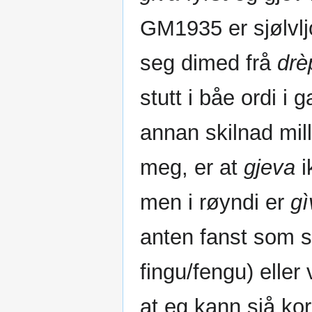
GM1935 er sjølvl
seg dimed frå
drè
stutt i båe ordi i
annan skilnad mil
meg, er at
gjeva
i
men i røyndi er
gì
anten fanst som s
fingu/fengu) eller 
at eg kann sjå korl