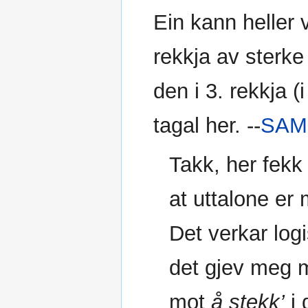
Ein kann heller v
rekkja av sterke
den i 3. rekkja 
tagal her. --
SAM
Takk, her fekk 
at uttalone er 
Det verkar logi
det gjev meg m
mot
å stekk’
i 