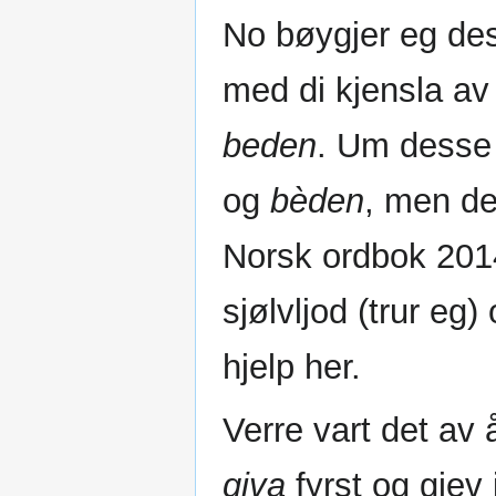
No bøygjer eg d
med di kjensla av 
beden
. Um desse 
og
bèden
, men de
Norsk ordbok 2014
sjølvljod (trur eg
hjelp her.
Verre vart det av
giva
fyrst og gjev 