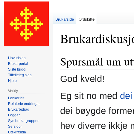
Brukarside
Ordskifte
Brukardiskusj
Spursmål um ut
Hopp
Hopp
Hovudsida
til
til
Brukarportal
Siste brigdi
navigering
søk
Tilfelleleg sida
God kveld!
Hjelp
Verkty
Eg sit no med
dei
Lenker hit
Relaterte endringar
dei bøygde formen
Brukarbidrag
Loggar
Syn brukargrupper
hev diverre ikkje 
Sersidor
Utskriftsida