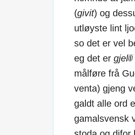
(
givit
) og dessu
utløyste lint l
so det er vel b
eg det er
gjelʲlʲ
målføre frå Gu
venta) gjeng ve
galdt alle ord 
gamalsvensk v
stoda og difor l