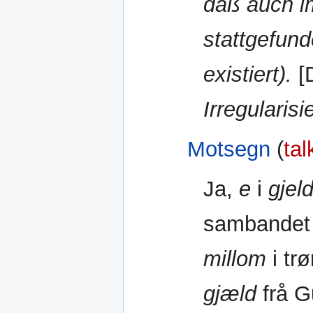
daß auch im
stattgefund
existiert).
[
Irregularisi
Motsegn
(
tal
Ja,
e
i
gjel
sambande
millom
i tr
gjæld
frå G