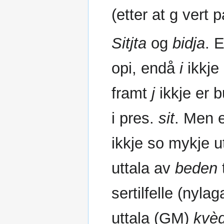
(etter at g vert pa
Sitjta
og
bidja
. 
opi, endå
i
ikkje 
framt
j
ikkje er b
i pres.
sit
. Men e
ikkje so mykje u
uttala av
beden
t
sertilfelle (nyla
uttala (GM)
kvè