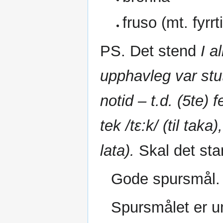
fruso (mt. fyrrt
PS. Det stend
I a
upphavleg var stut
notid – t.d. (5te) fe
tek /tɛ:k/ (til taka),
lata).
Skal det st
Gode spursmål.
Spursmålet er u