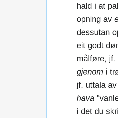
hald i at pa
opning av
dessutan 
eit godt d
målføre, jf.
gjenom
i tr
jf. uttala a
hava
"vanle
i det du skr