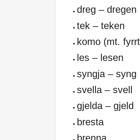
dreg – dregen
tek – teken
komo (mt. fyrr
les – lesen
syngja – syng
svella – svell
gjelda – gjeld
bresta
brenna