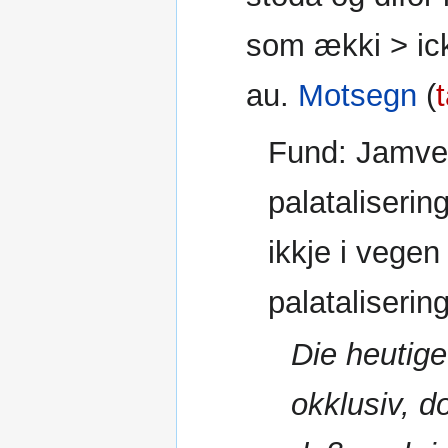
som ækki > ick
au.
Motsegn
(
Fund: Jamvel 
palataliseri
ikkje i vegen
palataliserin
Die heutige
okklusiv, d