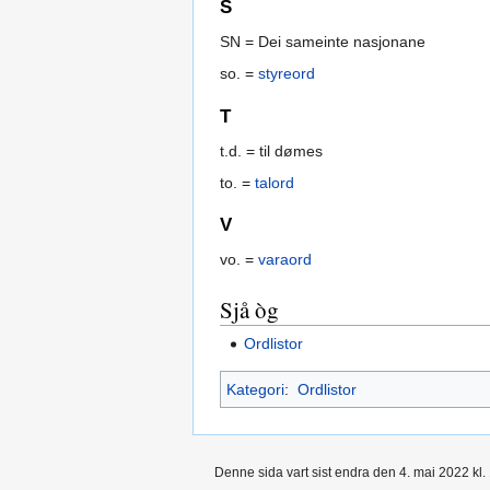
S
SN = Dei sameinte nasjonane
so. =
styreord
T
t.d. = til dømes
to. =
talord
V
vo. =
varaord
Sjå òg
Ordlistor
Kategori
:
Ordlistor
Denne sida vart sist endra den 4. mai 2022 kl.