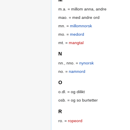
m.a. = millom anna, andre
mao. = med andre ord
mn. =
millomnorsk
mo. =
medord
mt. =
mangtal
N
nn., nno. =
nynorsk
no. =
namnord
O
o.dl. = og dilikt
osb. = og so burtetter
R
ro. =
ropeord