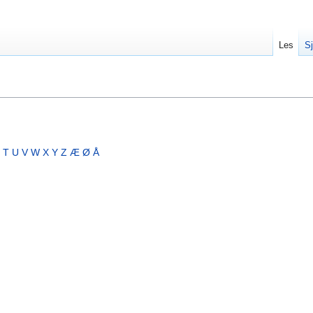
Les
Sj
T
U
V
W
X
Y
Z
Æ
Ø
Å