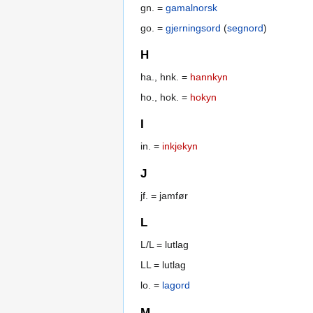
gn. =
gamalnorsk
go. =
gjerningsord
(
segnord
)
H
ha., hnk. =
hannkyn
ho., hok. =
hokyn
I
in. =
inkjekyn
J
jf. = jamfør
L
L/L = lutlag
LL = lutlag
lo. =
lagord
M