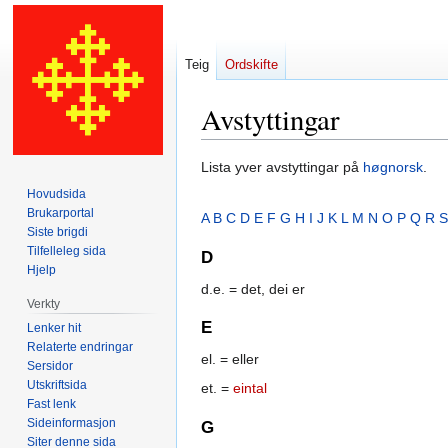
Teig
Ordskifte
Avstyttingar
Hopp
Hopp
Lista yver avstyttingar på
høgnorsk
.
til
til
Hovudsida
navigering
søk
Brukarportal
A
B
C
D
E
F
G
H
I
J
K
L
M
N
O
P
Q
R
S
Siste brigdi
Tilfelleleg sida
D
Hjelp
d.e. = det, dei er
Verkty
E
Lenker hit
Relaterte endringar
el. = eller
Sersidor
Utskriftsida
et. =
eintal
Fast lenk
Sideinformasjon
G
Siter denne sida