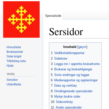
Spesialside
Sersidor
Hopp
Hopp
Innehald
Hovudsida
til
til
Brukarportal
1
Vedlikehaldsrapportar
navigering
søk
Siste brigdi
2
Sidelister
Tilfelleleg sida
3
Logga inn / oppretta brukarkonto
Hjelp
4
Brukarar og brukartilgangar
Verkty
5
Siste endringar og loggar
Sersidor
6
Medierapportar og opplastingar
Utskriftsida
7
Data og verktøy
8
Omdirigerande spesialsider
9
Mykje brukte sider
10
Sideverktøy
11
Andre spesialsider