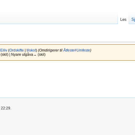
Les
Sj
v
Eiliv
(
Ordskifte
|
tilskot
)
(Omdirigerer til
Åtfeste#Umfeste
)
 (skil) | Nyare utgåva→ (skil)
. 22:29.