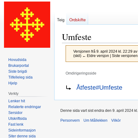
Teig
Ordskifte
Umfeste
Versjonen frå 9. april 2024 kl. 22:29 a
(skil) ← Eldre versjon | Siste versjonen
Hovudsida
Brukarportal
Siste brigdi
Omdirigeringsside
Tilfelleleg sida
Hjelp
Hopp
Hopp
Omdirigering til:
Åtfeste#Umfeste
til
til
Verkty
navigering
søk
Lenker hit
Relaterte endringar
Denne sida vart sist endra den 9. april 2024 kl
Sersidor
Utskriftsida
Personvern
Um Mållekken
Vilkòr
Fast lenk
Sideinformasjon
Siter denne sida