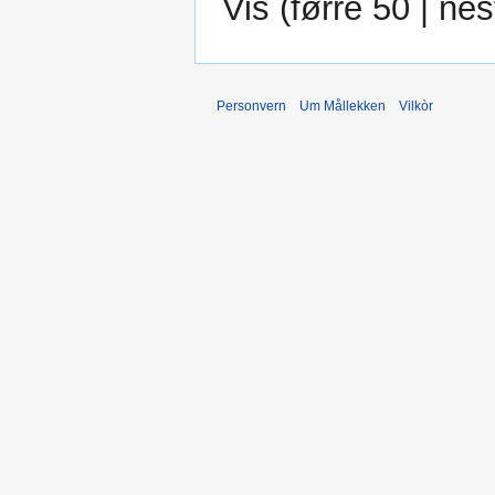
Vis (
førre 50
|
nes
Personvern
Um Mållekken
Vilkòr