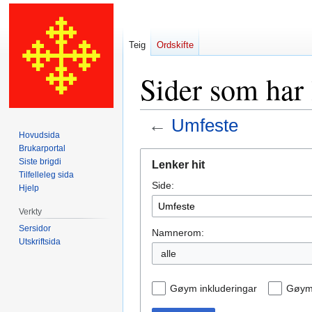
Teig
Ordskifte
Sider som har 
←
Umfeste
Hovudsida
Brukarportal
Hopp
Hopp
Siste brigdi
Lenker hit
til
til
Tilfelleleg sida
Side:
navigering
søk
Hjelp
Verkty
Sersidor
Namnerom:
Utskriftsida
alle
Gøym inkluderingar
Gøym 