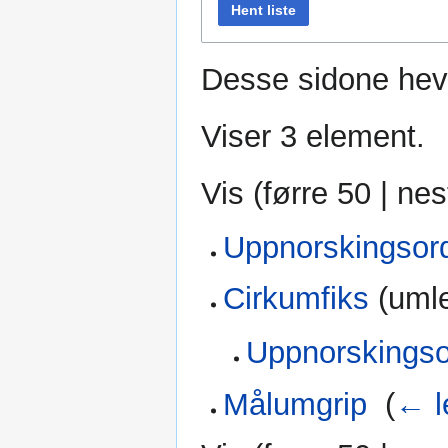
Hent liste
Desse sidone hev 
Viser 3 element.
Vis (
førre 50
|
nes
Uppnorskingsord
Cirkumfiks
(umle
Uppnorskingso
Målumgrip
‎
(
← l