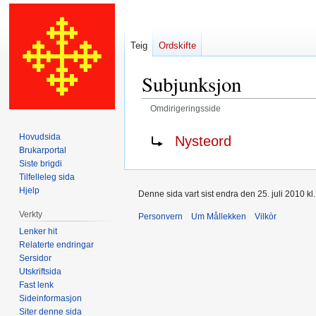
Teig
Ordskifte
Subjunksjon
Omdirigeringsside
Hopp
Hopp
Omdirigering til:
Hovudsida
Nysteord
til
til
Brukarportal
navigering
søk
Siste brigdi
Tilfelleleg sida
Hjelp
Denne sida vart sist endra den 25. juli 2010 kl.
Verkty
Personvern
Um Mållekken
Vilkòr
Lenker hit
Relaterte endringar
Sersidor
Utskriftsida
Fast lenk
Sideinformasjon
Siter denne sida