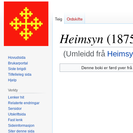
Teig
Ordskifte
Heimsyn
(187
(Umleidd frå
Heimsy
Hovudsida
Brukarportal
Hopp
Hopp
Denne boki er førd yver frå
Siste brigdi
til
til
Tilfelleleg sida
navigering
søk
Hjelp
Verkty
Lenker hit
Relaterte endringar
Sersidor
Utskriftsida
Fast lenk
Sideinformasjon
Siter denne sida