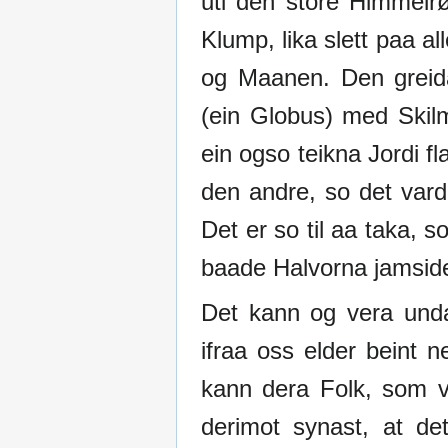
uti den store Himmelr
Klump, lika slett paa al
og Maanen. Den greida
(ein Globus) med Skilm
ein ogso teikna Jordi fl
den andre, so det var
Det er so til aa taka, s
baade Halvorna jamside
Det kann og vera unda
ifraa oss elder beint 
kann dera Folk, som v
derimot synast, at d