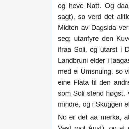
og heve Natt. Og daa 
sagt), so verd det allti
Midten av Dagsida verd
seg; utanfyre den Kuv
ifraa Soli, og utarst i 
Landbruni elder i laag
med ei Umsnuing, so vil
eine Flata til den and
som Soli stend høgst,
mindre, og i Skuggen el
No er det aa merka, at
Vest mot Aust), og at d