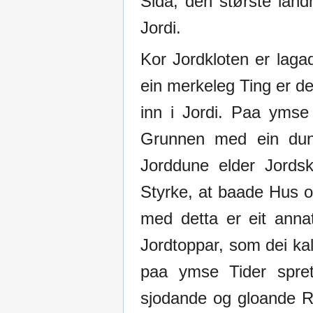
Sida; den største lan
Jordi.
Kor Jordkloten er lagad
ein merkeleg Ting er de
inn i Jordi. Paa ymse
Grunnen med ein dundr
Jorddune elder Jords
Styrke, at baade Hus o
med detta er eit anna
Jordtoppar, som dei kall
paa ymse Tider spre
sjodande og gloande R