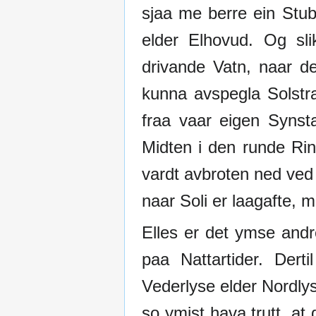
sjaa me berre ein Stu
elder Elhovud. Og sl
drivande Vatn, naar d
kunna avspegla Solstra
fraa vaar eigen Synst
Midten i den runde Rin
vardt avbroten ned ved 
naar Soli er laagafte, 
Elles er det ymse andre
paa Nattartider. Dert
Vederlyse elder Nordly
so ymist hava trutt, a