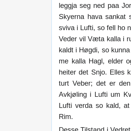
leggja seg ned paa Jo
Skyerna hava sankat s
sviva i Lufti, so fell h
Veder vil Væta kalla i
kaldt i Høgdi, so kunn
me kalla Hagl, elder o
heiter det Snjo. Elles
turt Veber; det er d
Avkjøling i Lufti um 
Lufti verda so kald, a
Rim.
Desse Tilstand i Vedre