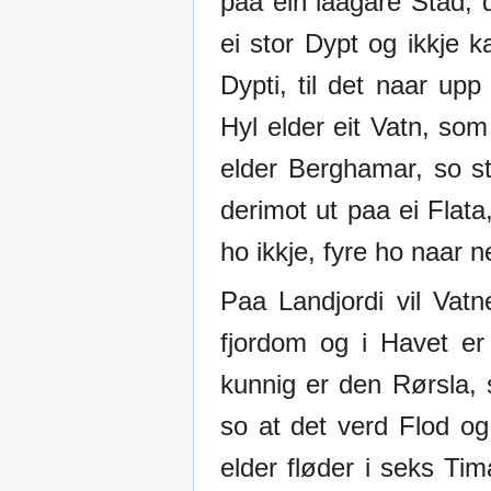
paa ein laagare Stad; d
ei stor Dypt og ikkje k
Dypti, til det naar up
Hyl elder eit Vatn, so
elder Berghamar, so s
derimot ut paa ei Flata
ho ikkje, fyre ho naar ne
Paa Landjordi vil Vatn
fjordom og i Havet e
kunnig er den Rørsla, 
so at det verd Flod og
elder fløder i seks Ti