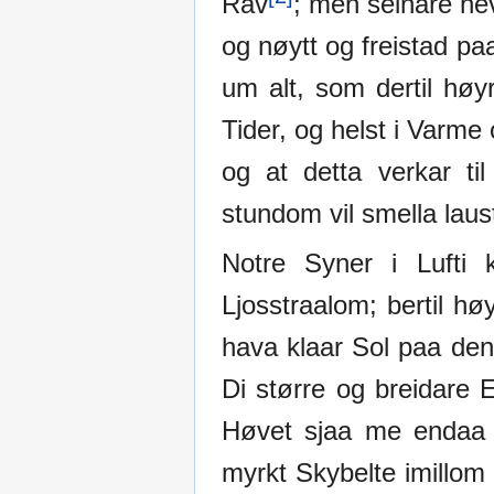
Rav
; men seinare he
og nøytt og freistad pa
um alt, som dertil høy
Tider, og helst i Varme
og at detta verkar ti
stundom vil smella laus
Notre Syner i Lufti 
Ljosstraalom; bertil h
hava klaar Sol paa den
Di større og breidare 
Høvet sjaa me endaa t
myrkt Skybelte imillom