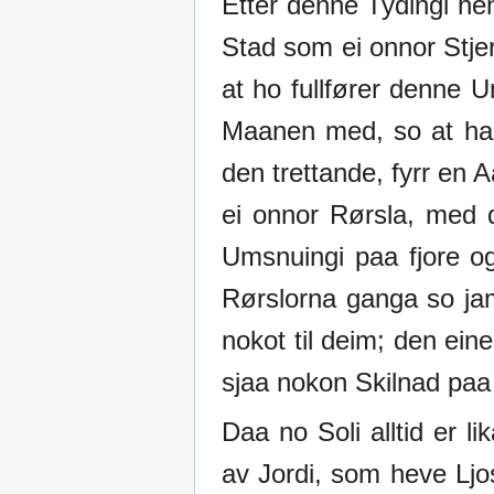
Etter denne Tydingi he
Stad som ei onnor Stjer
at ho fullfører denne 
Maanen med, so at han
den trettande, fyrr en 
ei onnor Rørsla, med d
Umsnuingi paa fjore o
Rørslorna ganga so jam
nokot til deim; den ei
sjaa nokon Skilnad paa
Daa no Soli alltid er lik
av Jordi, som heve Lj