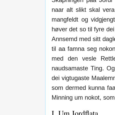
naar alt slikt skal ver
mangfeldt og vidgjeng
høver det so til fyre de
Annsemd med sitt dagleg
til aa famna seg noko
med den vesle Rettl
naudsamaste Ting. Og 
dei vigtugaste Maalemn
som dermed kunna faa ei
Minning um nokot, som 
I. Um Jordflata.