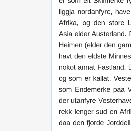
er som eit Skilmerke fy
liggja nordanfyre, ha
Afrika, og den store 
Asia elder Austerland.
Heimen (elder den gaml
havt den eldste Minnesa
nokot annat Fastland. 
og som er kallat. Veste
som Endemerke paa Ves
der utanfyre Vesterhav
rekk lenger sud en Afr
daa den fjorde Jorddei