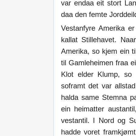
var endaa eit stort Lan
daa den femte Jorddeild
Vestanfyre Amerika er
kallat Stillehavet. Na
Amerika, so kjem ein ti
til Gamleheimen fraa ei
Klot elder Klump, so 
soframt det var allsta
halda same Stemna paa
ein heimatter austanti
vestantil. I Nord og 
hadde voret framkjømt