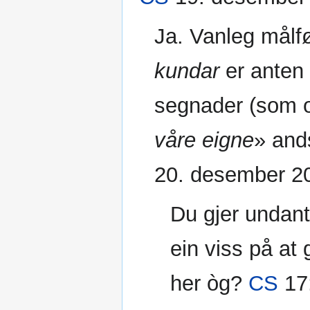
Ja. Vanleg målf
kundar
er anten
segnader (som o
våre eigne
» and
20. desember 20
Du gjer undant
ein viss på at 
her òg?
CS
17: