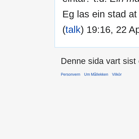
Eg las ein stad at
(
talk
) 19:16, 22 A
Denne sida vart sist 
Personvern
Um Mållekken
Vilkòr