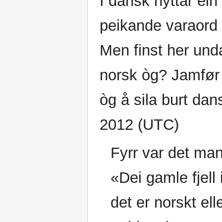
I dansk nyttar ein
peikande varaord 
Men finst her unda
norsk òg? Jamfør 
òg å sila burt da
2012 (UTC)
Fyrr var det man
«Dei gamle fjell
det er norskt ell