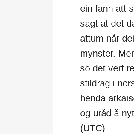
ein fann att s
sagt at det d
attum når dei
mynster. Men 
so det vert re
stildrag i n
henda arkaise
og uråd å ny
(UTC)