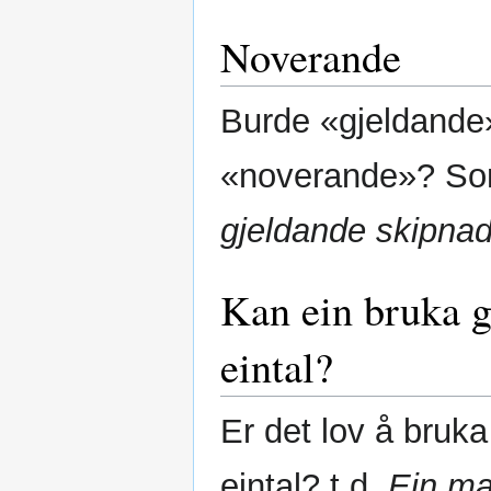
Noverande
Burde «gjeldande» 
«noverande»? Som
gjeldande skipna
Kan ein bruka g
eintal?
Er det lov å bruka
eintal? t.d.
Ein ma