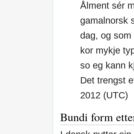
Ålment sér m
gamalnorsk s
dag, og som i
kor mykje typ
so eg kann k
Det trengst 
2012 (UTC)
Bundi form ette