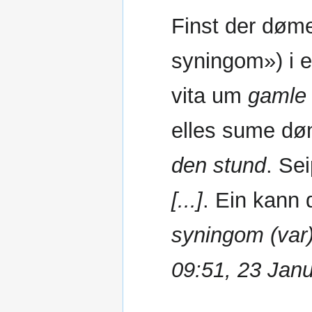
Finst der døme 
syningom») i e
vita um
gamle
elles sume dø
den stund
. Se
[...]
. Ein kann
syningom (var)
09:51, 23 Jan