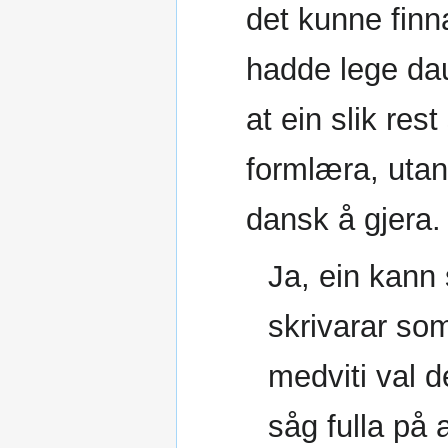
det kunne finna
hadde lege dau
at ein slik res
formlæra, uta
dansk å gjera
Ja, ein kann 
skrivarar som 
medviti val d
såg fulla på 