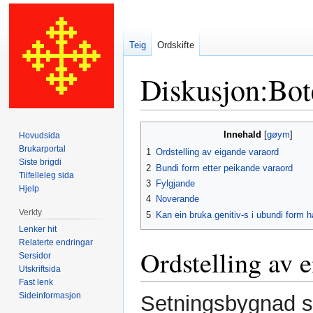
Teig
Ordskifte
Diskusjon
:
Bot
Hopp
Hopp
Innehald
Hovudsida
til
til
Brukarportal
1
Ordstelling av eigande varaord
navigering
søk
Siste brigdi
2
Bundi form etter peikande varaord
Tilfelleleg sida
3
Fylgjande
Hjelp
4
Noverande
Verkty
5
Kan ein bruka genitiv-s i ubundi form 
Lenker hit
Relaterte endringar
Ordstelling av 
Sersidor
Utskriftsida
Fast lenk
Sideinformasjon
Setningsbygnad