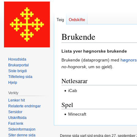
Teig
Ordskifte
Brukende
Hopp
Hopp
Lista yver høgnorske brukende
til
til
Hovudsida
Brukende (dataprogram) med
høgnors
navigering
søk
Brukarportal
no-hognorsk
, um so gjeld).
Siste brigdi
Tilfelleleg sida
Netlesarar
Hjelp
iCab
Verkty
Lenker hit
Spel
Relaterte endringar
Sersidor
Minecraft
Utskriftsida
Fast lenk
Sideinformasjon
Siter denne sida
Denne sida vart sist endra den 27. september 