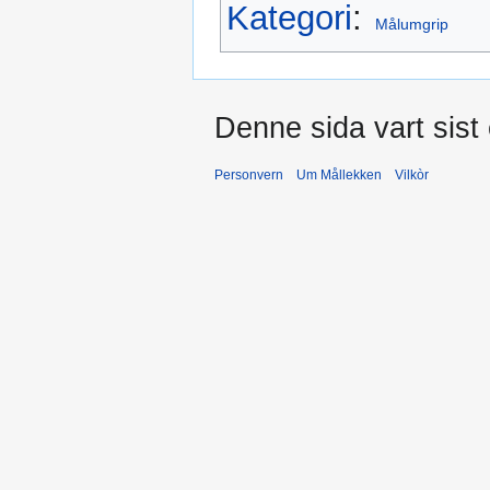
Kategori
:
Målumgrip
Denne sida vart sist
Personvern
Um Mållekken
Vilkòr