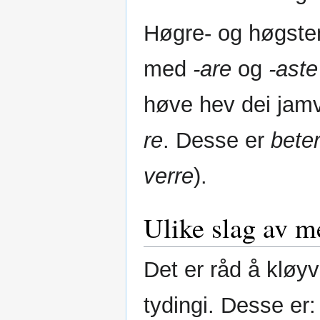
Høgre- og høgste
med
-are
og
-aste
høve hev dei jam
re
. Desse er
bete
verre
).
Ulike slag av m
Det er råd å kløyv
tydingi. Desse er: