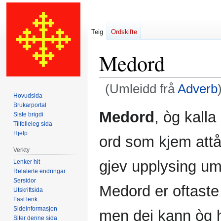
Teig
Ordskifte
Medord
(Umleidd frå
Adverb
Hovudsida
Brukarportal
Hopp
Hopp
Medord
, òg kalla
Siste brigdi
til
til
Tilfelleleg sida
navigering
søk
Hjelp
ord som kjem att
Verkty
gjev upplysing um 
Lenker hit
Relaterte endringar
Sersidor
Medord er oftaste
Utskriftsida
Fast lenk
Sideinformasjon
men dei kann òg h
Siter denne sida