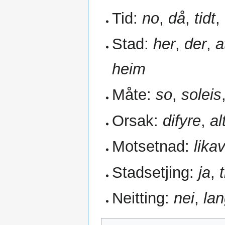
Tid:
no
,
då
,
tidt
,
Stad:
her
,
der
,
a
heim
Måte:
so
,
soleis
Orsak:
difyre
,
al
Motsetnad:
lika
Stadsetjing:
ja
,
Neitting:
nei
,
lan