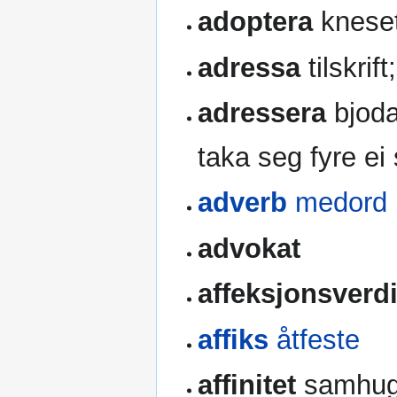
adoptera
kneset
adressa
tilskrift
adressera
bjod
taka seg fyre ei
adverb
medord
advokat
affeksjonsverd
affiks
åtfeste
affinitet
samhug