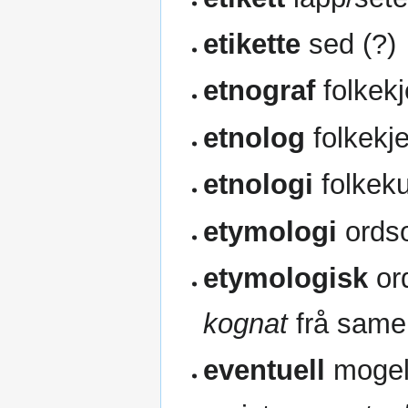
etikette
sed (?)
etnograf
folkek
etnolog
folkekj
etnologi
folkek
etymologi
ords
etymologisk
or
kognat
frå same 
eventuell
mogel