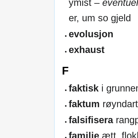
ymist –
eventuel
er, um so gjeld
evolusjon
exhaust
F
faktisk
i grunnen
faktum
røyndart
falsifisera
rang
familie
ætt, flok