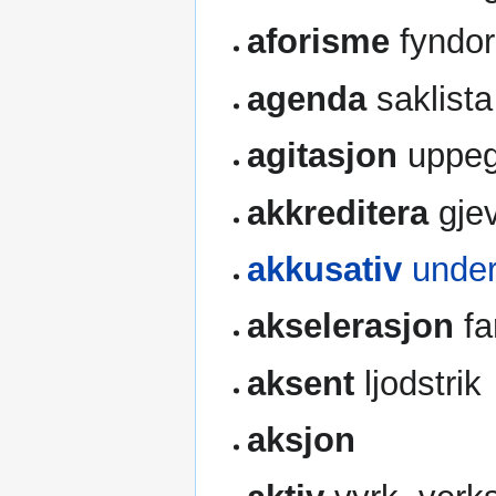
aforisme
fyndo
agenda
saklista
agitasjon
uppeg
akkreditera
gjev
akkusativ
under
akselerasjon
fa
aksent
ljodstrik
aksjon