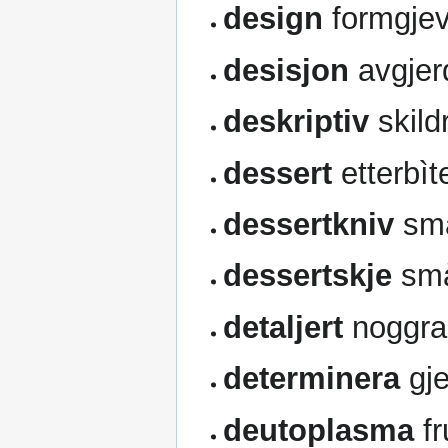
design
formgjev
desisjon
avgjer
deskriptiv
skild
dessert
etterbìt
dessertkniv
små
dessertskje
små
detaljert
noggra
determinera
gje
deutoplasma
f