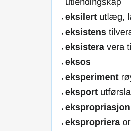
utlendingskap
eksilert
utlæg, l
eksistens
tilvera
eksistera
vera ti
eksos
eksperiment
rø
eksport
utførsla
ekspropriasjon
ekspropriera
or