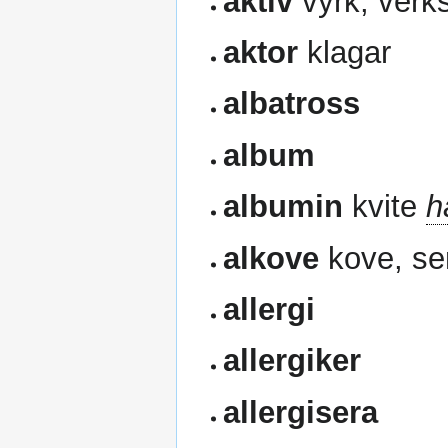
aktiv
vyrk, ver
aktor
klagar
albatross
album
albumin
kvite
h
alkove
kove, se
allergi
allergiker
allergisera