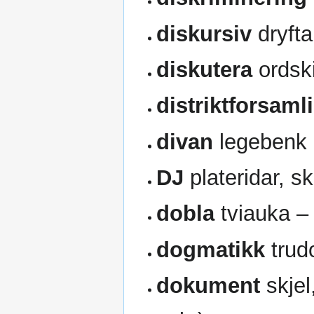
diskursiv
dryft
diskutera
ordski
distriktforsaml
divan
legebenk
DJ
plateridar, sk
dobla
tviauka 
dogmatikk
trud
dokument
skjel