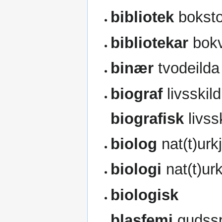
bibliotek
boksto
bibliotekar
bokv
binær
tvodeilda
biograf
livsskil
biografisk
livss
biolog
nat(t)urk
biologi
nat(t)ur
biologisk
blasfemi
gudssp