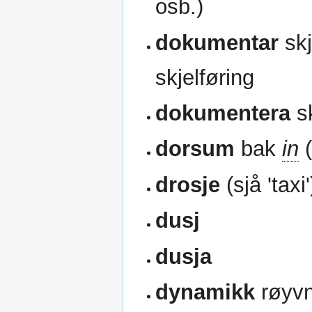
osb.)
dokumentar
skj
skjelføring
dokumentera
sk
dorsum
bak
in
(
drosje
(sjå 'taxi'
dusj
dusja
dynamikk
røyv