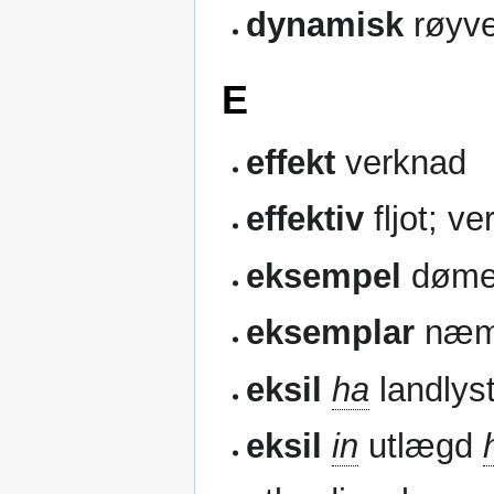
dynamisk
røyv
E
effekt
verknad
effektiv
fljot; v
eksempel
døme
eksemplar
næme
eksil
ha
landlys
eksil
in
utlægd