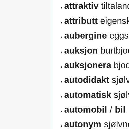
attraktiv
tiltala
attributt
eigens
aubergine
eggs
auksjon
burtbjo
auksjonera
bjod
autodidakt
sjøl
automatisk
sjøl
automobil
/
bil
autonym
sjølv