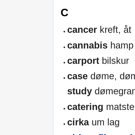
C
cancer
kreft, åt
cannabis
hamp
carport
bilskur
case
døme, dømes
study
dømegran
catering
matstel
cirka
um lag