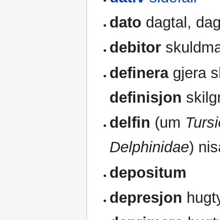
dato
dagtal, dag
debitor
skuldma
definera
gjera s
definisjon
skilg
delfin
(um
Turs
Delphinidae
) ni
depositum
depresjon
hugt