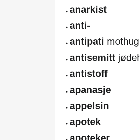
anarkist
anti-
antipati
mothug
antisemitt
jødeh
antistoff
apanasje
appelsin
apotek
apoteker