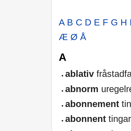
A
B
C
D
E
F
G
H
Æ
Ø
Å
A
ablativ
fråstadfa
abnorm
uregelr
abonnement
ti
abonnent
tinga