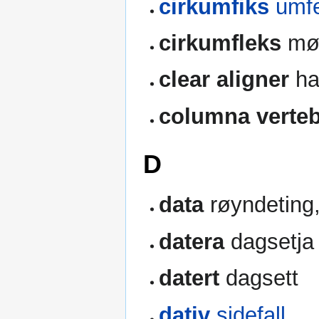
cirkumfiks
umf
cirkumfleks
mø
clear aligner
h
columna verteb
D
data
røyndeting,
datera
dagsetja
datert
dagsett
dativ
sidefall