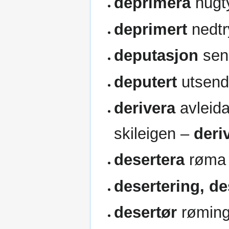
deprimera
hugt
deprimert
nedtr
deputasjon
sen
deputert
utsend
derivera
avleida
skileigen –
deri
desertera
røma
desertering, d
desertør
rømin