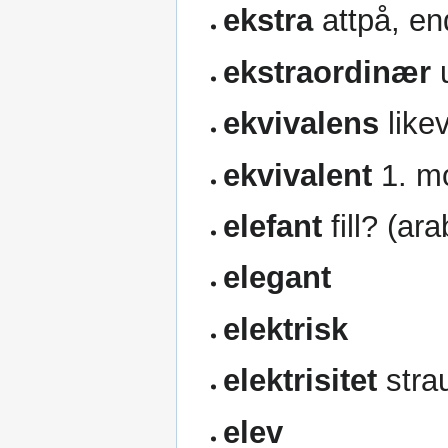
ekstra
attpå, endå
ekstraordinær
ekvivalens
like
ekvivalent
1. mo
elefant
fill? (ar
elegant
elektrisk
elektrisitet
stra
elev