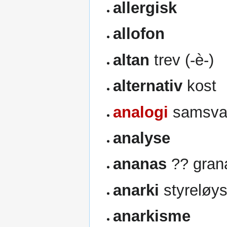
allergisk
allofon
altan
trev (-è-)
alternativ
kost
analogi
samsvar
analyse
ananas
?? grana
anarki
styreløy
anarkisme