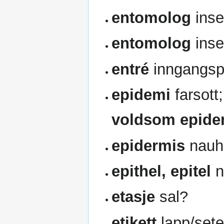
entomolog
inse
entomolog
inse
entré
inngangsp
epidemi
farsott
voldsom epide
epidermis
nauh
epithel, epitel
n
etasje
sal?
etikett
lapp/setel