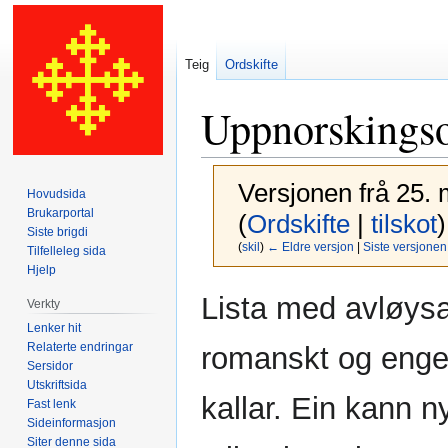
Teig
Ordskifte
Uppnorskingso
Versjonen frå 25. 
Hovudsida
Brukarportal
(
Ordskifte
|
tilskot
)
Siste brigdi
(
skil
)
← Eldre versjon
|
Siste versjonen
Tilfelleleg sida
Hjelp
Hopp
Hopp
Lista med avløysar
Verkty
til
til
Lenker hit
navigering
søk
Relaterte endringar
romanskt og engel
Sersidor
Utskriftsida
kallar. Ein kann ny
Fast lenk
Sideinformasjon
Siter denne sida