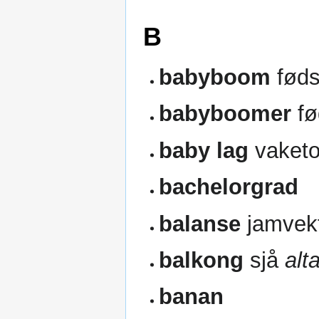
B
babyboom
føds
babyboomer
fø
baby lag
vaket
bachelorgrad
balanse
jamvek
balkong
sjå
alt
banan