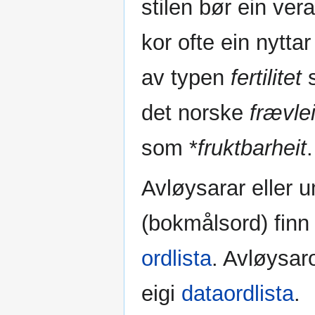
stilen bør ein v
kor ofte ein nytta
av typen
fertilitet
s
det norske
frævle
som *
fruktbarheit
.
Avløysarar eller u
(bokmålsord) finn 
ordlista
. Avløysaro
eigi
dataordlista
.