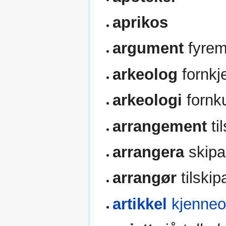
aprikos
argument
fyre
arkeolog
fornkj
arkeologi
fornk
arrangement
til
arrangera
skipa t
arrangør
tilskipa
artikkel
kjenneo