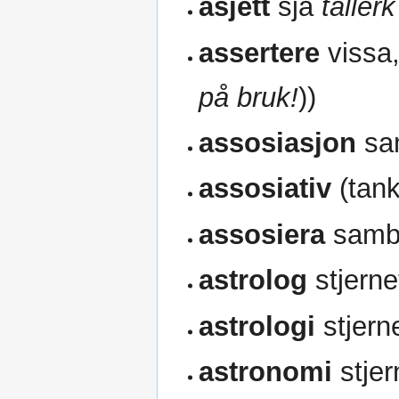
asjett
sjå
tallerk
assertere
vissa,
på bruk!
))
assosiasjon
sa
assosiativ
(tan
assosiera
sambi
astrolog
stjerne
astrologi
stjern
astronomi
stjer