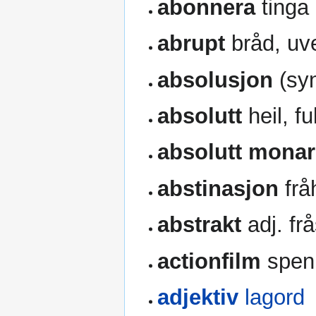
abonnera
tinga
abrupt
bråd, uv
absolusjon
(syn
absolutt
heil, ful
absolutt monar
abstinasjon
frå
abstrakt
adj. frå
actionfilm
spenn
adjektiv
lagord