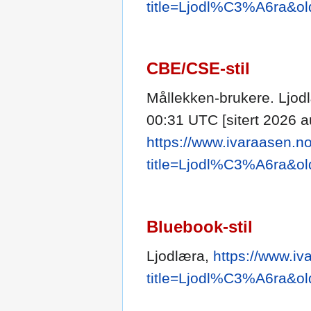
title=Ljodl%C3%A6ra&ol
CBE/CSE-stil
Mållekken-brukere. Ljodl
00:31 UTC [sitert 2026 au
https://www.ivaraasen.no
title=Ljodl%C3%A6ra&ol
Bluebook-stil
Ljodlæra,
https://www.iv
title=Ljodl%C3%A6ra&ol