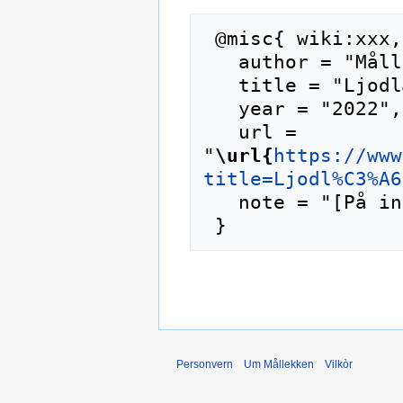
 @misc{ wiki:xxx,

   author = "Mållekken",

   title = "Ljodlæra --- Mållekken{,} ",

   year = "2022",

   url = 
"
\url{
https://www
title=Ljodl%C3%A6
   note = "[På internett; besøkt 9-august-2026]"

Personvern
Um Mållekken
Vilkòr