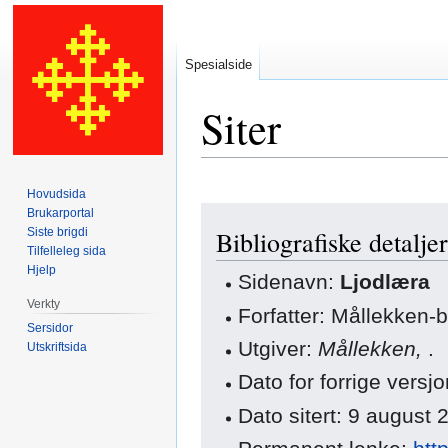
Spesialside
Siter
Hovudsida
Hopp
Hopp
Brukarportal
Siste brigdi
Bibliografiske detaljer
til
til
Tilfelleleg sida
navigering
søk
Hjelp
Sidenavn:
Ljodlæra
Verkty
Forfatter: Mållekken-
Sersidor
Utgiver:
Mållekken,
.
Utskriftsida
Dato for forrige vers
Dato sitert: 9 august