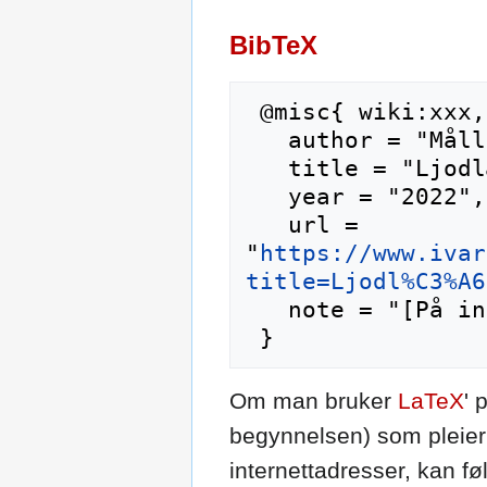
BibTeX
 @misc{ wiki:xxx,

   author = "Mållekken",

   title = "Ljodlæra --- Mållekken{,} ",

   year = "2022",

   url = 
"
https://www.ivar
title=Ljodl%C3%A6
   note = "[På internett; besøkt 9-august-2026]"

Om man bruker
LaTeX
' 
begynnelsen) som pleier 
internettadresser, kan f