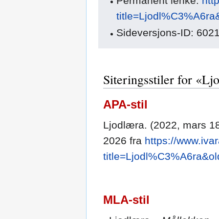
Permanent lenke:
htt
title=Ljodl%C3%A6ra
Sideversjons-ID: 602
Siteringsstiler for «Lj
APA-stil
Ljodlæra. (2022, mars 1
2026 fra
https://www.iva
title=Ljodl%C3%A6ra&ol
MLA-stil