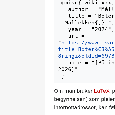
 @misc{ wiki:xxx,

   author = "Mållekken",

   title = "Boteråder mot mistak i målføringi --
- Mållekken{,} ",

   year = "2024",

   url = 
"
https://www.ivar
title=Boter%C3%A5
8ringi&oldid=6973
   note = "[På internett; besøkt 10-august-
2026]"

Om man bruker
LaTeX
' 
begynnelsen) som pleier 
internettadresser, kan f