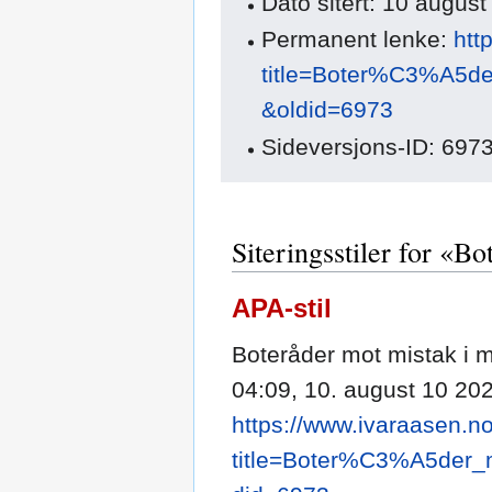
Dato sitert: 10 augus
Permanent lenke:
htt
title=Boter%C3%A5d
&oldid=6973
Sideversjons-ID: 697
Siteringsstiler for «B
APA-stil
Boteråder mot mistak i må
04:09, 10. august 10 202
https://www.ivaraasen.no
title=Boter%C3%A5der