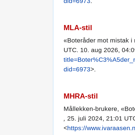
did=6973
.
MLA-stil
«Boteråder mot mistak i 
UTC. 10. aug 2026, 04:0
title=Boter%C3%A5der
did=6973
>.
MHRA-stil
Mållekken-brukere, «Bote
,
25. juli 2024, 21:01 UT
<
https://www.ivaraasen.