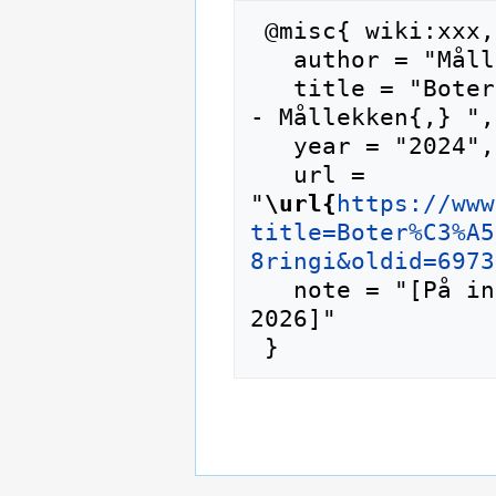
 @misc{ wiki:xxx,

   author = "Mållekken",

   title = "Boteråder mot mistak i målføringi --
- Mållekken{,} ",

   year = "2024",

   url = 
"
\url{
https://www
title=Boter%C3%A5
8ringi&oldid=6973
   note = "[På internett; besøkt 10-august-
2026]"
