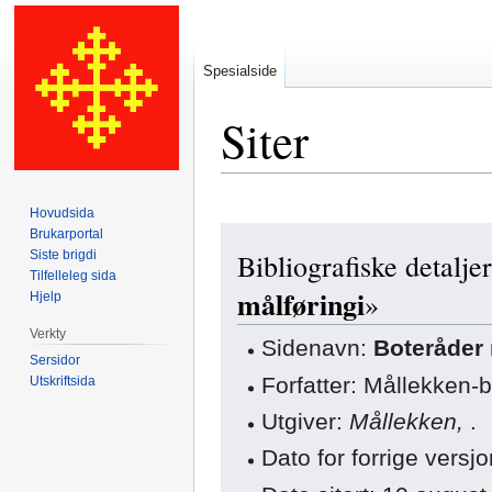
Spesialside
Siter
Hovudsida
Hopp
Hopp
Brukarportal
Siste brigdi
Bibliografiske detaljer
til
til
Tilfelleleg sida
navigering
søk
målføringi
»
Hjelp
Verkty
Sidenavn:
Boteråder 
Sersidor
Forfatter: Mållekken-
Utskriftsida
Utgiver:
Mållekken,
.
Dato for forrige versj