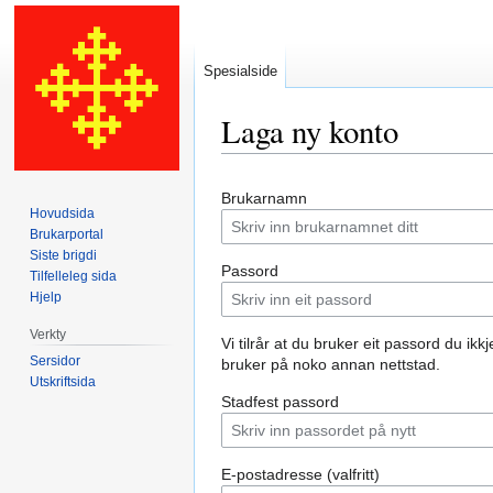
Spesialside
Laga ny konto
Hopp
Hopp
Brukarnamn
til
til
Hovudsida
navigering
søk
Brukarportal
Siste brigdi
Passord
Tilfelleleg sida
Hjelp
Verkty
Vi tilrår at du bruker eit passord du ikkj
Sersidor
bruker på noko annan nettstad.
Utskriftsida
Stadfest passord
E-postadresse (valfritt)