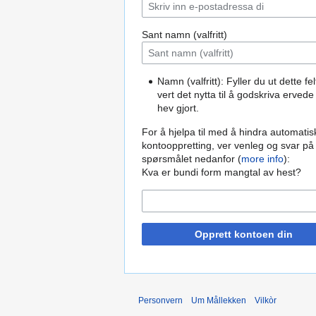
Sant namn (valfritt)
Namn (valfritt): Fyller du ut dette fel
vert det nytta til å godskriva ervede
hev gjort.
For å hjelpa til med å hindra automatis
kontooppretting, ver venleg og svar på
spørsmålet nedanfor (
more info
):
Kva er bundi form mangtal av hest?
Opprett kontoen din
Personvern
Um Mållekken
Vilkòr