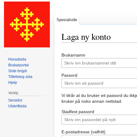
Spesialside
Laga ny konto
Hopp
Hopp
Brukarnamn
til
til
Hovudsida
navigering
søk
Brukarportal
Siste brigdi
Passord
Tilfelleleg sida
Hjelp
Verkty
Vi tilrår at du bruker eit passord du ikkj
Sersidor
bruker på noko annan nettstad.
Utskriftsida
Stadfest passord
E-postadresse (valfritt)