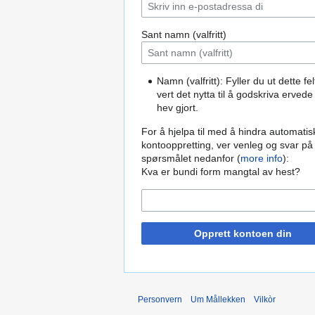
Sant namn (valfritt)
Namn (valfritt): Fyller du ut dette fel
vert det nytta til å godskriva ervede
hev gjort.
For å hjelpa til med å hindra automatis
kontooppretting, ver venleg og svar på
spørsmålet nedanfor (
more info
):
Kva er bundi form mangtal av hest?
Opprett kontoen din
Personvern
Um Mållekken
Vilkòr