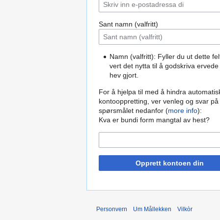
Sant namn (valfritt)
Namn (valfritt): Fyller du ut dette fel
vert det nytta til å godskriva ervede
hev gjort.
For å hjelpa til med å hindra automatis
kontooppretting, ver venleg og svar på
spørsmålet nedanfor (
more info
):
Kva er bundi form mangtal av hest?
Opprett kontoen din
Personvern
Um Mållekken
Vilkòr