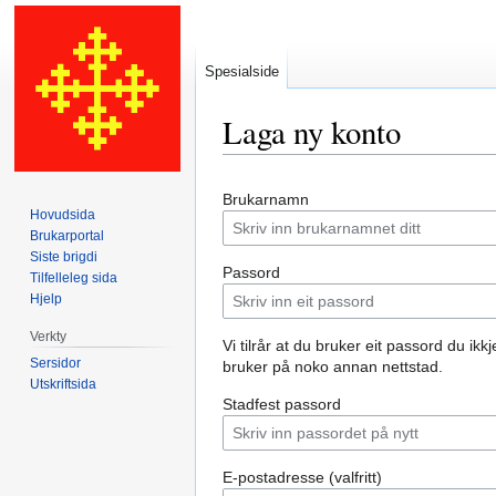
Spesialside
Laga ny konto
Hopp
Hopp
Brukarnamn
til
til
Hovudsida
navigering
søk
Brukarportal
Siste brigdi
Passord
Tilfelleleg sida
Hjelp
Verkty
Vi tilrår at du bruker eit passord du ikkj
Sersidor
bruker på noko annan nettstad.
Utskriftsida
Stadfest passord
E-postadresse (valfritt)