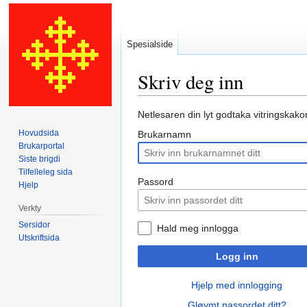
Spesialside
Skriv deg inn
Hopp
Hopp
Netlesaren din lyt godtaka vitringskako
til
til
Hovudsida
Brukarnamn
navigering
søk
Brukarportal
Siste brigdi
Tilfelleleg sida
Passord
Hjelp
Verkty
Sersidor
Hald meg innlogga
Utskriftsida
Logg inn
Hjelp med innlogging
Gløymt passordet ditt?