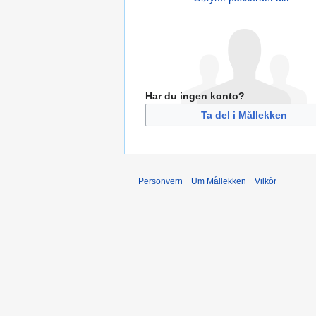
Har du ingen konto?
Ta del i Mållekken
Personvern
Um Mållekken
Vilkòr