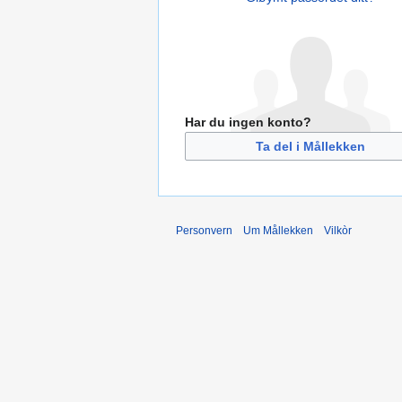
Har du ingen konto?
Ta del i Mållekken
Personvern
Um Mållekken
Vilkòr