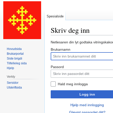
Spesialside
Skriv deg inn
Hopp
Hopp
Netlesaren din lyt godtaka vitringskako
til
til
Hovudsida
Brukarnamn
navigering
søk
Brukarportal
Siste brigdi
Tilfelleleg sida
Passord
Hjelp
Verkty
Sersidor
Hald meg innlogga
Utskriftsida
Logg inn
Hjelp med innlogging
Gløymt passordet ditt?