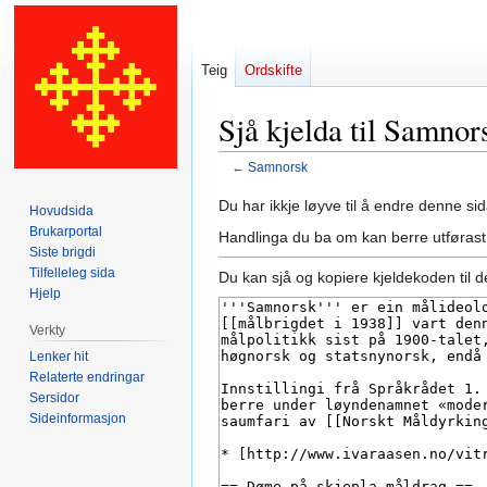
Teig
Ordskifte
Sjå kjelda til Samnor
←
Samnorsk
Hopp
Hopp
Du har ikkje løyve til å endre denne sid
Hovudsida
til
til
Brukarportal
Handlinga du ba om kan berre utførast
navigering
søk
Siste brigdi
Tilfelleleg sida
Du kan sjå og kopiere kjeldekoden til d
Hjelp
Verkty
Lenker hit
Relaterte endringar
Sersidor
Sideinformasjon