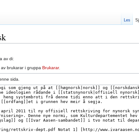
Les
Sj
sk
a av di:
 av brukarar i gruppa
Brukarar
.
enne sida.