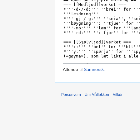
Attende til
Samnorsk
.
Personvern
Um Mållekken
Vilkòr