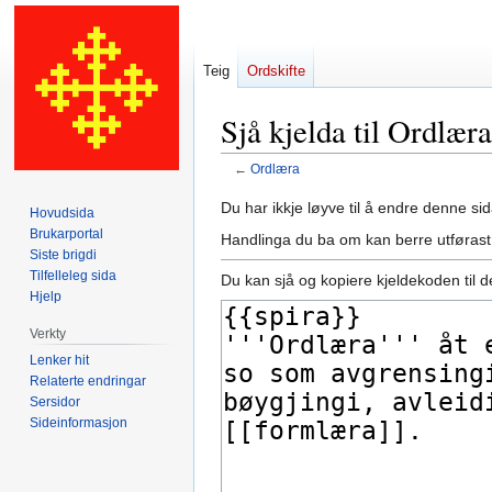
Teig
Ordskifte
Sjå kjelda til Ordlæra
←
Ordlæra
Hopp
Hopp
Du har ikkje løyve til å endre denne sid
Hovudsida
til
til
Brukarportal
Handlinga du ba om kan berre utførast
navigering
søk
Siste brigdi
Tilfelleleg sida
Du kan sjå og kopiere kjeldekoden til d
Hjelp
Verkty
Lenker hit
Relaterte endringar
Sersidor
Sideinformasjon