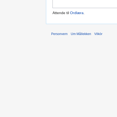
Attende til
Ordlæra
.
Personvern
Um Mållekken
Vilkòr