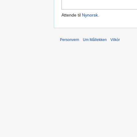
Attende til
Nynorsk
.
Personvern
Um Mållekken
Vilkòr