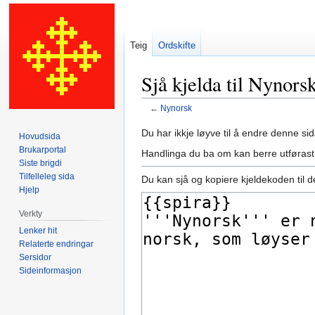
Teig
Ordskifte
Sjå kjelda til Nynors
←
Nynorsk
Hopp
Hopp
Du har ikkje løyve til å endre denne sid
Hovudsida
til
til
Brukarportal
Handlinga du ba om kan berre utførast
navigering
søk
Siste brigdi
Tilfelleleg sida
Du kan sjå og kopiere kjeldekoden til d
Hjelp
Verkty
Lenker hit
Relaterte endringar
Sersidor
Sideinformasjon