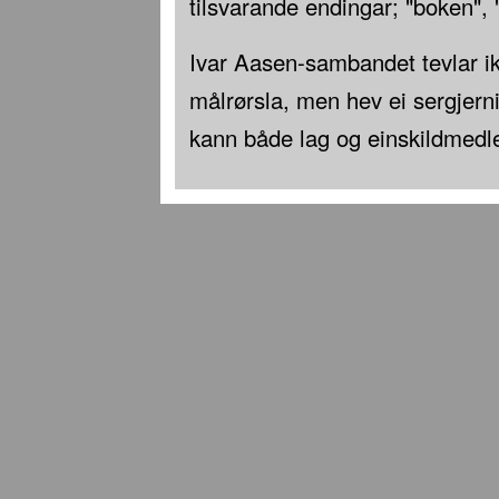
tilsvarande endingar; "boken", "
Ivar Aasen-sambandet tevlar i
målrørsla, men hev ei sergjern
kann både lag og einskildmed