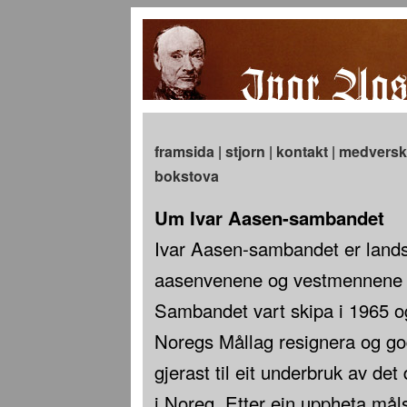
framsida
|
stjorn
|
kontakt
|
medversk
bokstova
Um Ivar Aasen-sambandet
Ivar Aasen-sambandet er land
aasenvenene og vestmennene –
Sambandet vart skipa i 1965 o
Noregs Mållag resignera og go
gjerast til eit underbruk av det
i Noreg. Etter ein uppheta måls