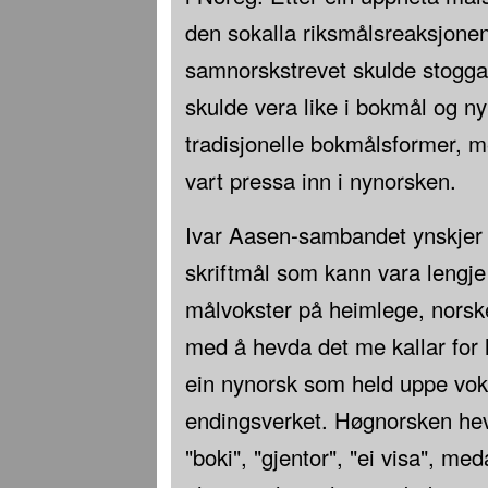
den sokalla riksmålsreaksjonen
samnorskstrevet skulde stogga
skulde vera like i bokmål og n
tradisjonelle bokmålsformer,
vart pressa inn i nynorsken.
Ivar Aasen-sambandet ynskjer å 
skriftmål som kann vara lengje 
målvokster på heimlege, norske
med å hevda det me kallar for 
ein nynorsk som held uppe vok
endingsverket. Høgnorsken hev
"boki", "gjentor", "ei visa", me