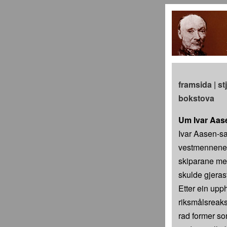
framsida
|
st
bokstova
Um Ivar Aas
Ivar Aasen-s
vestmennene 
skiparane mei
skulde gjerast
Etter ein upp
riksmålsreaks
rad former so