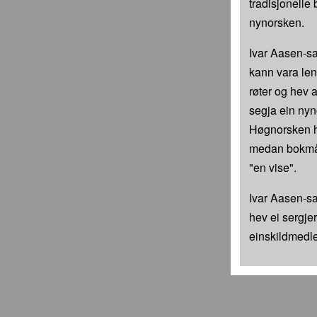
tradisjonelle
nynorsken.
Ivar Aasen-sa
kann vara len
røter og hev 
segja ein nyn
Høgnorsken he
medan bokmåle
"en vise".
Ivar Aasen-sa
hev ei sergje
einskildmedl