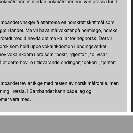
 bokmålsformer, medan bokmålsformene vart pressa inn i
mbandet ynskjer å atterreisa eit norskrøtt skriftmål som
gje i landet. Me vil hava målvokster på heimlege, norske
arbeidt med å hevda det me kallar for høgnorsk. Det vil
orsk som held uppe vokalrikdomen i endingsverket.
v vokalrikdom i ord som "boki", "gjentor", "ei visa",
t berre hev -e i tilsvarande endingar; "boken", "jenter",
mbandet tevlar ikkje med resten av norsk målrørsla, men
rning i rørsla. I Sambandet kann både lag og
emer vera med.