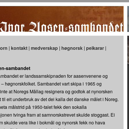
jorn
|
kontakt
|
medverskap
|
høgnorsk
|
peikarar
|
en-sambandet
ambandet er landssamskipnaden for aasenvenene og
– høgnorskfolket. Sambandet vart skipa i 1965 og
nte at Noregs Mållag resignera og godtok at nynorsken
 til eit underbruk av det dei kalla det danske målet i Noreg.
heta målstrid på 1950-talet fekk den sokalla
jonen tvinga fram at samnorskstrevet skulde stoggast. Ei
m skulde vera like i bokmål og nynorsk fekk no hava