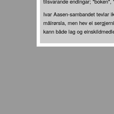
tilsvarande endingar; "boken", "
Ivar Aasen-sambandet tevlar i
målrørsla, men hev ei sergjern
kann både lag og einskildmed