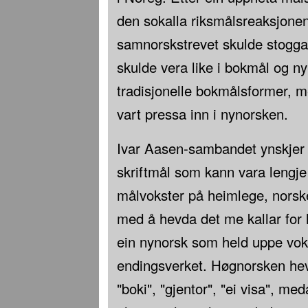
den sokalla riksmålsreaksjonen
samnorskstrevet skulde stogga
skulde vera like i bokmål og n
tradisjonelle bokmålsformer,
vart pressa inn i nynorsken.
Ivar Aasen-sambandet ynskjer å 
skriftmål som kann vara lengje 
målvokster på heimlege, norske
med å hevda det me kallar for 
ein nynorsk som held uppe vok
endingsverket. Høgnorsken hev
"boki", "gjentor", "ei visa", me