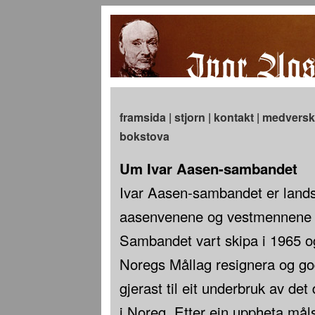
framsida
|
stjorn
|
kontakt
|
medversk
bokstova
Um Ivar Aasen-sambandet
Ivar Aasen-sambandet er land
aasenvenene og vestmennene –
Sambandet vart skipa i 1965 o
Noregs Mållag resignera og go
gjerast til eit underbruk av det
i Noreg. Etter ein uppheta måls