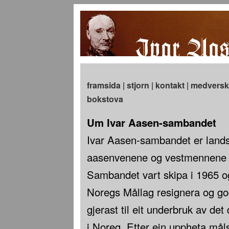
framsida
|
stjorn
|
kontakt
|
medversk
bokstova
Um Ivar Aasen-sambandet
Ivar Aasen-sambandet er land
aasenvenene og vestmennene –
Sambandet vart skipa i 1965 o
Noregs Mållag resignera og go
gjerast til eit underbruk av det
i Noreg. Etter ein uppheta måls