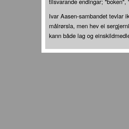
tilsvarande endingar; "boken", "
Ivar Aasen-sambandet tevlar i
målrørsla, men hev ei sergjern
kann både lag og einskildmed