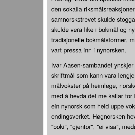
den sokalla riksmålsreaksjonen
samnorskstrevet skulde stogga
skulde vera like i bokmål og n
tradisjonelle bokmålsformer,
vart pressa inn i nynorsken.
Ivar Aasen-sambandet ynskjer å 
skriftmål som kann vara lengje 
målvokster på heimlege, norske
med å hevda det me kallar for 
ein nynorsk som held uppe vok
endingsverket. Høgnorsken hev
"boki", "gjentor", "ei visa", me