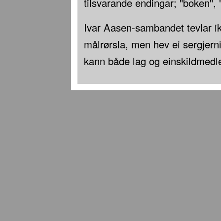
tilsvarande endingar; "boken", "
Ivar Aasen-sambandet tevlar i
målrørsla, men hev ei sergjern
kann både lag og einskildmed