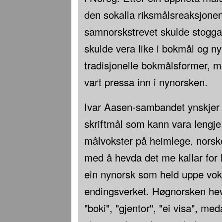
den sokalla riksmålsreaksjonen
samnorskstrevet skulde stogga
skulde vera like i bokmål og n
tradisjonelle bokmålsformer,
vart pressa inn i nynorsken.
Ivar Aasen-sambandet ynskjer å 
skriftmål som kann vara lengje 
målvokster på heimlege, norske
med å hevda det me kallar for 
ein nynorsk som held uppe vok
endingsverket. Høgnorsken hev
"boki", "gjentor", "ei visa", me