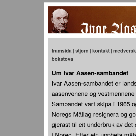
framsida
|
stjorn
|
kontakt
|
medversk
bokstova
Um Ivar Aasen-sambandet
Ivar Aasen-sambandet er land
aasenvenene og vestmennene –
Sambandet vart skipa i 1965 o
Noregs Mållag resignera og go
gjerast til eit underbruk av det
i Noreg. Etter ein uppheta måls